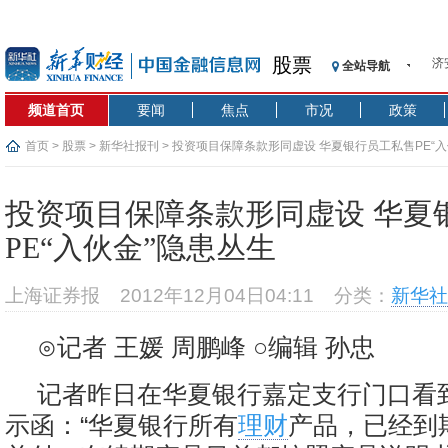
股票
全站导航
【
记
频道首页
要闻
焦点
市况
政策
【
济
首页
>
股票
>
新华社报刊
> 投资项目保障条款形同虚设 华夏银行员工私售PE“
【
在
投资项目保障条款形同虚设 华夏
央
PE“入伙金”隐患丛生
基
沥
上海证券报
2012年12月04日04:11
分类：
新华社
恒
济
⊙记者 王媛 周鹏峰 ○编辑 孙忠
记者昨日在华夏银行嘉定支行门口看
示函：“华夏银行所有
理财
产品，已经到