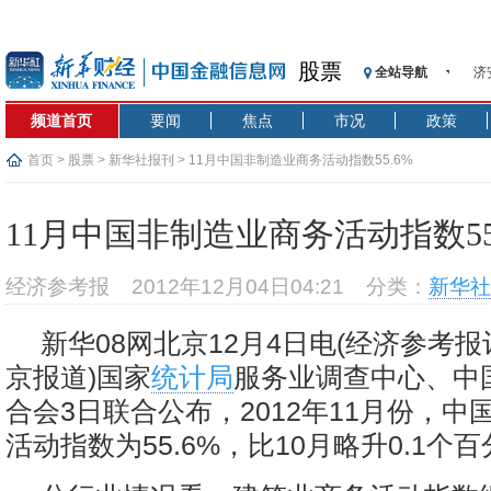
股票
全站导航
济
【
频道首页
要闻
焦点
市况
政策
记
【
首页
>
股票
>
新华社报刊
> 11月中国非制造业商务活动指数55.6%
济
【
11月中国非制造业商务活动指数55
在
央
经济参考报
2012年12月04日04:21
分类：
新华社
基
沥
新华08网北京12月4日电(经济参考
恒
京报道)国家
统计局
服务业调查中心、中
合会3日联合公布，2012年11月份，中
活动指数为55.6%，比10月略升0.1个