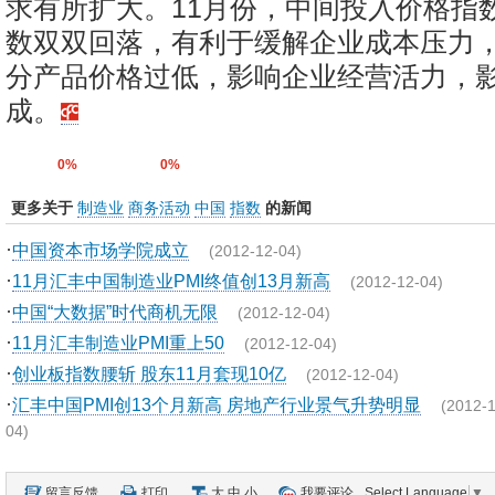
求有所扩大。11月份，中间投入价格指
数双双回落，有利于缓解企业成本压力
分产品价格过低，影响企业经营活力，
成。
0%
0%
更多关于
制造业
商务活动
中国
指数
的新闻
·
中国资本市场学院成立
(2012-12-04)
·
11月汇丰中国制造业PMI终值创13月新高
(2012-12-04)
·
中国“大数据”时代商机无限
(2012-12-04)
·
11月汇丰制造业PMI重上50
(2012-12-04)
·
创业板指数腰斩 股东11月套现10亿
(2012-12-04)
·
汇丰中国PMI创13个月新高 房地产行业景气升势明显
(2012-1
04)
留言反馈
打印
大
中
小
我要评论
Select Language
▼