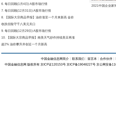
每日回顾(1月4日):A股市场行情
2021中国企业
每日回顾(12月31日):A股市场行情
【国际大宗商品早报】油价涨至一个月来新高 金价
收跌但险守千八美元关口
每日回顾(12月29日):A股市场行情
【国际大宗商品早报】南美天气炒作持续美豆再涨
超2% 油价攀升并创近一个月新高
中国金融信息网简介
┊
联系我们
┊
留言本
┊
合作伙伴
┊
中国金融信息网
版权所有
京ICP证120153号
京ICP备19048227号 京公网安备11