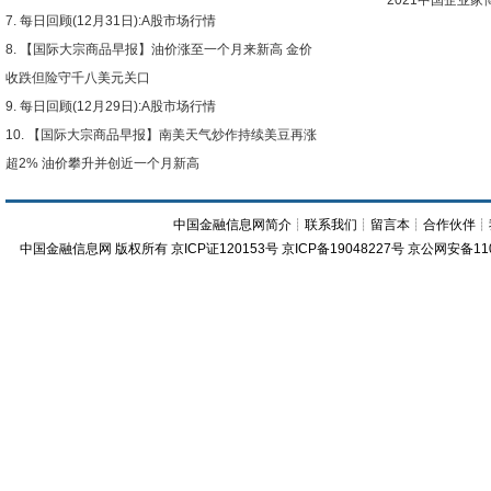
2021中国企业
每日回顾(12月31日):A股市场行情
【国际大宗商品早报】油价涨至一个月来新高 金价
收跌但险守千八美元关口
每日回顾(12月29日):A股市场行情
【国际大宗商品早报】南美天气炒作持续美豆再涨
超2% 油价攀升并创近一个月新高
中国金融信息网简介
┊
联系我们
┊
留言本
┊
合作伙伴
┊
中国金融信息网
版权所有
京ICP证120153号
京ICP备19048227号 京公网安备11