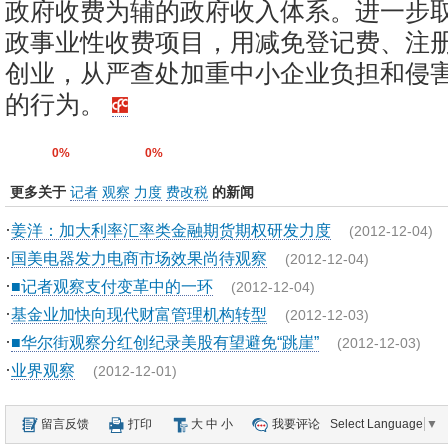
政府收费为辅的政府收入体系。进一步
政事业性收费项目，用减免登记费、注
创业，从严查处加重中小企业负担和侵
的行为。
0%
0%
更多关于
记者
观察
力度
费改税
的新闻
·
姜洋：加大利率汇率类金融期货期权研发力度
(2012-12-04)
·
国美电器发力电商市场效果尚待观察
(2012-12-04)
·
■记者观察支付变革中的一环
(2012-12-04)
·
基金业加快向现代财富管理机构转型
(2012-12-03)
·
■华尔街观察分红创纪录美股有望避免“跳崖”
(2012-12-03)
·
业界观察
(2012-12-01)
留言反馈
打印
大
中
小
我要评论
Select Language
▼