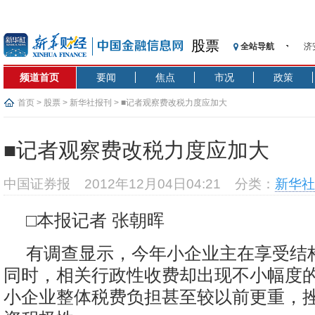
股票
济
全站导航
【
频道首页
要闻
焦点
市况
政策
记
【
首页
>
股票
>
新华社报刊
> ■记者观察费改税力度应加大
济
【
■记者观察费改税力度应加大
在
央
中国证券报
2012年12月04日04:21
分类：
新华社
基
沥
□本报记者 张朝晖
恒
济
有调查显示，今年小企业主在享受结
同时，相关行政性收费却出现不小幅度
小企业整体税费负担甚至较以前更重，