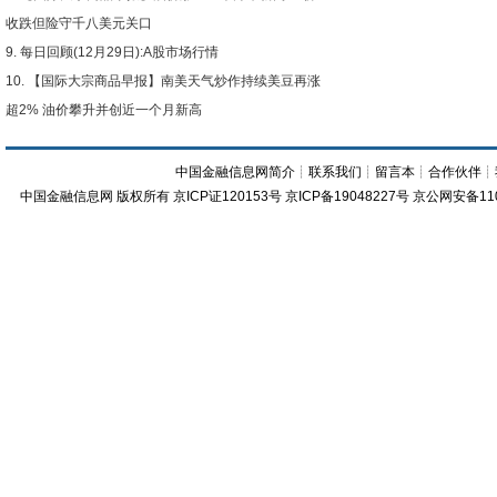
收跌但险守千八美元关口
每日回顾(12月29日):A股市场行情
【国际大宗商品早报】南美天气炒作持续美豆再涨
超2% 油价攀升并创近一个月新高
中国金融信息网简介
┊
联系我们
┊
留言本
┊
合作伙伴
┊
中国金融信息网
版权所有
京ICP证120153号
京ICP备19048227号 京公网安备11