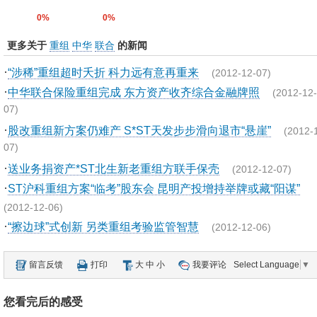
0%
0%
更多关于
重组
中华
联合
的新闻
·
“涉稀”重组超时夭折 科力远有意再重来
(2012-12-07)
·
中华联合保险重组完成 东方资产收齐综合金融牌照
(2012-12-
07)
·
股改重组新方案仍难产 S*ST天发步步滑向退市“悬崖”
(2012-
07)
·
送业务捐资产*ST北生新老重组方联手保壳
(2012-12-07)
·
ST沪科重组方案“临考”股东会 昆明产投增持举牌或藏“阳谋”
(2012-12-06)
·
“擦边球”式创新 另类重组考验监管智慧
(2012-12-06)
留言反馈
打印
大
中
小
我要评论
Select Language
▼
您看完后的感受