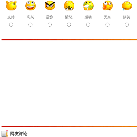
支持
高兴
震惊
愤怒
感动
无奈
搞笑
网友评论