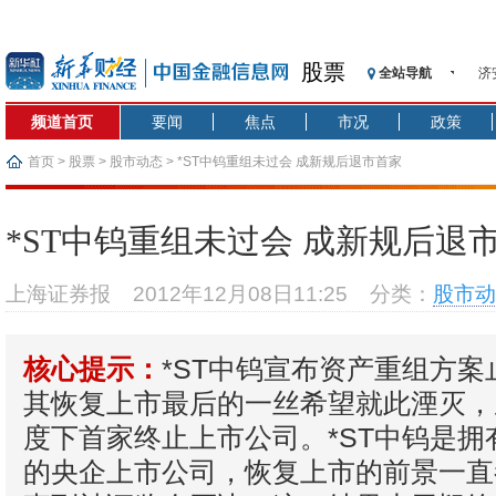
股票
全站导航
济
【
频道首页
要闻
焦点
市况
政策
记
【
首页
>
股票
>
股市动态
> *ST中钨重组未过会 成新规后退市首家
济
【
*ST中钨重组未过会 成新规后退
在
央
上海证券报
2012年12月08日11:25
分类：
股市动
基
沥
*ST中钨宣布资产重组方
恒
核心提示：
其恢复上市最后的一丝希望就此湮灭，
度下首家终止上市公司。*ST中钨是拥
的央企上市公司，恢复上市的前景一直