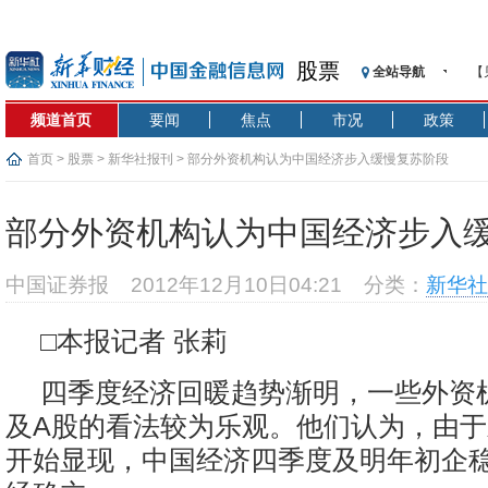
股票
全站导航
【
记
频道首页
要闻
焦点
市况
政策
【
济
首页
>
股票
>
新华社报刊
> 部分外资机构认为中国经济步入缓慢复苏阶段
【
在
部分外资机构认为中国经济步入
央
基
中国证券报
2012年12月10日04:21
分类：
新华社
沥
恒
□本报记者 张莉
济
四季度经济回暖趋势渐明，一些外资
及A股的看法较为乐观。他们认为，由
开始显现，中国经济四季度及明年初企