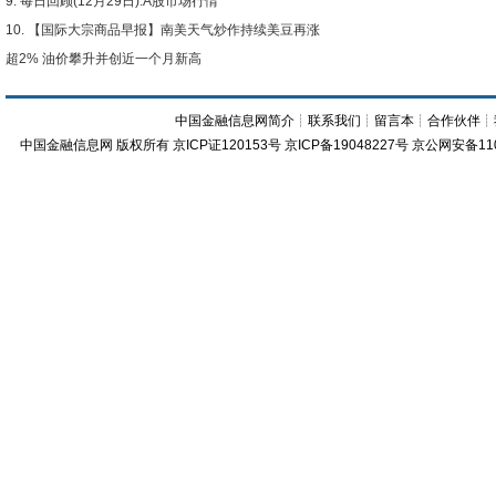
每日回顾(12月29日):A股市场行情
【国际大宗商品早报】南美天气炒作持续美豆再涨
超2% 油价攀升并创近一个月新高
中国金融信息网简介
┊
联系我们
┊
留言本
┊
合作伙伴
┊
中国金融信息网
版权所有
京ICP证120153号
京ICP备19048227号 京公网安备11