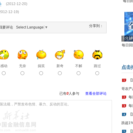
每日回
%
(2012-12-20)
2012-12-19)
分享到：
我要评论
Select Language
▼
1分1
每日回顾
感动
无奈
搞笑
新奇
不解
路过
点击
【
1
哥农产
已有
0
人参与
查看全部评论
每
2
每
3
【
4
跌超1
【
5