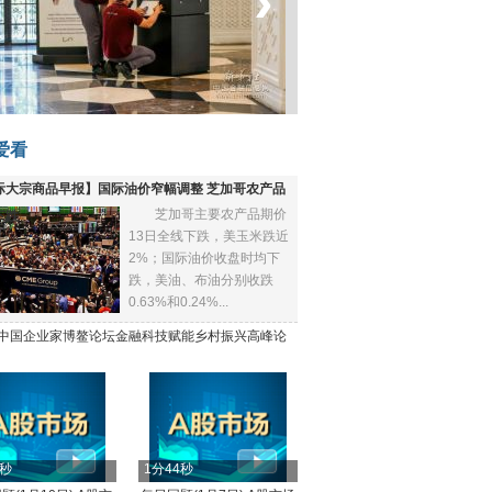
‹
›
菲律宾：防疫降级
爱看
际大宗商品早报】国际油价窄幅调整 芝加哥农产品
芝加哥主要农产品期价
下跌
13日全线下跌，美玉米跌近
2%；国际油价收盘时均下
跌，美油、布油分别收跌
0.63%和0.24%...
21中国企业家博鳌论坛金融科技赋能乡村振兴高峰论
4秒
1分44秒