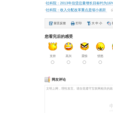
·
社科院：2013年信贷总量增长目标约为16
·
社科院：收入分配改革重点是缩小差距
(
留言反馈
打印
大
中
小
您看完后的感受
支持
高兴
震惊
愤怒
网友评论