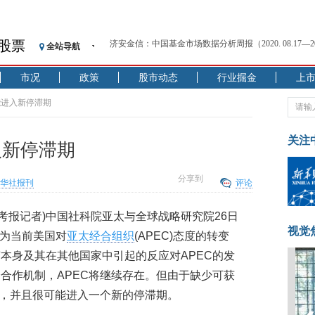
济安金信：中国基金市场数据分析周报（2020. 08.17—2020
股票
全站导航
【见·闻】疫情下，新加坡旅游业步履维艰
记者手记：疫情下的香港零售业如何浴火重生？
市况
政策
股市动态
行业掘金
上
【见·闻】疫情下一家香港传统零售商的转型突围之旅
能进入新停滞期
济安金信：中国基金市场数据分析周报（2020. 07.27—2020
【新华财经调查】同业存单、结构性存款玩起“跷跷板”
关注
在“隐秘的角落”
入新停滞期
央行公开市场净投放300亿元 短端资金利率明显下行
基本面及股市双轮冲击 债市回调十年期债表现最弱
分享到
华社报刊
评论
沥青期货连续两日涨逾3% 沪银及两粕涨势喜人
恒生聚源：北斗收官之星发射成功，全产业链解析
济参考报记者)中国社科院亚太与全球战略研究院26日
视觉
济安金信：中国基金市场数据分析周报（2020. 08.17—2020
认为当前美国对
亚太经合组织
(APEC)态度的转变
本身及其在其他国家中引起的反应对APEC的发
合作机制，APEC将继续存在。但由于缺少可获
降，并且很可能进入一个新的停滞期。