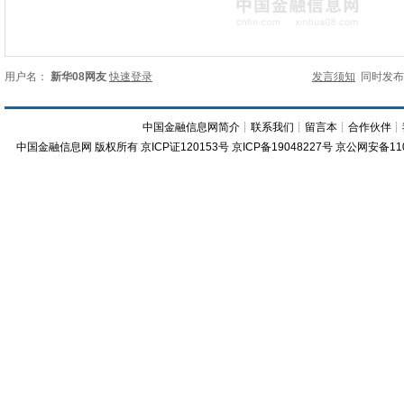
用户名：
新华08网友
快速登录
发言须知
同时发
中国金融信息网简介
┊
联系我们
┊
留言本
┊
合作伙伴
┊
中国金融信息网
版权所有
京ICP证120153号
京ICP备19048227号 京公网安备11