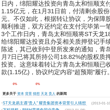
日内，绵阳耀达投资向青岛太和恒顺支
1.15亿元，在1月31日前，付清剩余股份
元。不仅如此，根据转让协议，为保障
顺利推进，双方还约定在支付完毕第一
3个工作日内，青岛太和恒顺将ST天龙18
给绵阳耀达投资且办妥相关质押登记手续
陈述，其已收到中登所发来的通知，青岛
月7日已将其所持公司18.82%的股权
投资。这意味着转让方青岛太和恒顺已
款(1.15亿)，协议约定内容“超预期”履行。
0%
0%
更多关于
资本
背景
猜想
天龙
贵人
的新闻
·
ST天龙易主遇“贵人” 耀贵集团资本背景引人猜想
(2013-01-1
·
万科猜想：B转H需避免同业竞争