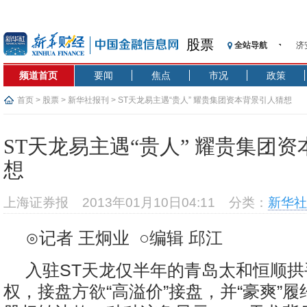
股票
全站导航
济
【
频道首页
要闻
焦点
市况
政策
记
【
首页
>
股票
>
新华社报刊
> ST天龙易主遇“贵人” 耀贵集团资本背景引人猜想
济
【
ST天龙易主遇“贵人” 耀贵集团
在
想
央
基
上海证券报
2013年01月10日04:11
分类：
新华社
沥
恒
⊙记者 王炯业 ○编辑 邱江
入驻ST天龙仅半年的青岛太和恒顺
权，接盘方欲“高溢价”接盘，并“豪爽”履