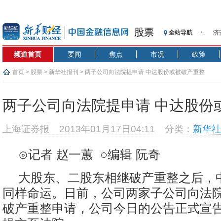
济
股票
全站导航
【
记
频道首页
要闻
焦点
市况
政策
【
首页
>
股票
>
新华社报刊
> 两子公司向法院提申请 中达股份或被破产重整
济
【
两子公司向法院提申请 中达股份
在
央
上海证券报
2013年01月17日04:11
分类：
新华社
基
沥
⊙记者 赵一蕙 ○编辑 阮奇
恒
济
大股东、二股东相继破产重整之后，
同样命运。日前，公司两家子公司向法
破产重整申请，公司今日的公告正式宣