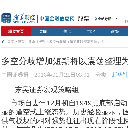
股票
全站导航
【
记
频道首页
要闻
焦点
市况
政策
【
济
首页
>
股票
>
新华社报刊
> 多空分歧增加短期将以震荡整理为主
【
在
多空分歧增加短期将以震荡整理
央
基
中国证券报
2013年01月21日03:01
分类：
新华社
沥
恒
□东吴证券宏观策略组
济
市场自去年12月初自1949点底部启
显的逼空式上涨态势。历史经验显示，
供气板块的相对强势往往出现在阶段性