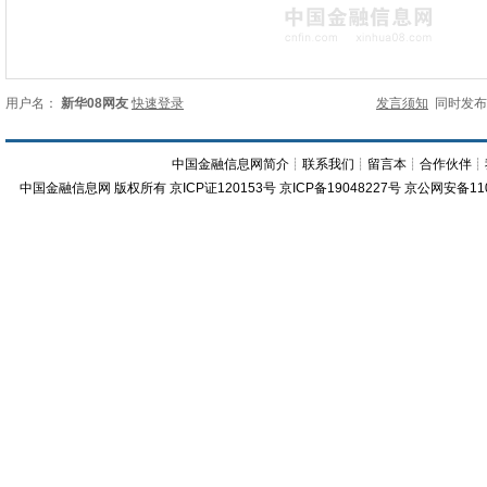
用户名：
新华08网友
快速登录
发言须知
同时发
中国金融信息网简介
┊
联系我们
┊
留言本
┊
合作伙伴
┊
中国金融信息网
版权所有
京ICP证120153号
京ICP备19048227号 京公网安备11