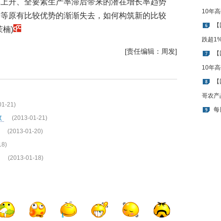
本上升、全要素生产率滞后带来的潜在增长率趋势
10年
利等原有比较优势的渐渐失去，如何构筑新的比较
【
6
楠)
跌超1
[责任编辑：周发]
【
7
10年
【
8
哥农产
01-21)
每
9
数
(2013-01-21)
(2013-01-20)
18)
(2013-01-18)