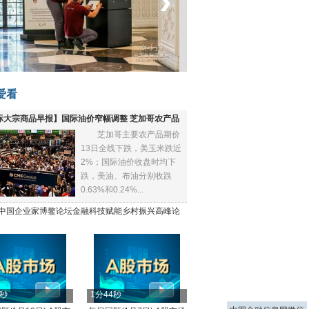
‹
›
菲律宾：防疫降级
爱看
际大宗商品早报】国际油价窄幅调整 芝加哥农产品
芝加哥主要农产品期价
下跌
13日全线下跌，美玉米跌近
2%；国际油价收盘时均下
跌，美油、布油分别收跌
0.63%和0.24%...
21中国企业家博鳌论坛金融科技赋能乡村振兴高峰论
4秒
1分44秒