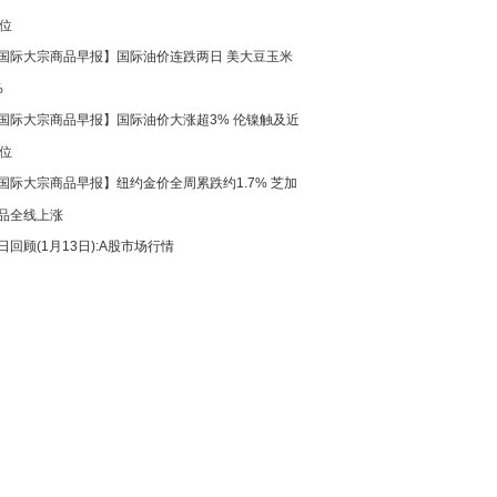
高位
国际大宗商品早报】国际油价连跌两日 美大豆玉米
%
国际大宗商品早报】国际油价大涨超3% 伦镍触及近
高位
国际大宗商品早报】纽约金价全周累跌约1.7% 芝加
品全线上涨
日回顾(1月13日):A股市场行情