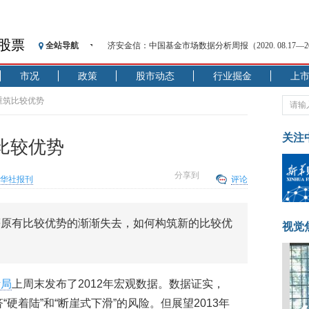
股票
全站导航
济安金信：中国基金市场数据分析周报（2020. 08.17—2020
【见·闻】疫情下，新加坡旅游业步履维艰
市况
政策
股市动态
行业掘金
上
记者手记：疫情下的香港零售业如何浴火重生？
【见·闻】疫情下一家香港传统零售商的转型突围之旅
重筑比较优势
济安金信：中国基金市场数据分析周报（2020. 07.27—2020
【新华财经调查】同业存单、结构性存款玩起“跷跷板”
关注
比较优势
在“隐秘的角落”
央行公开市场净投放300亿元 短端资金利率明显下行
分享到
华社报刊
评论
基本面及股市双轮冲击 债市回调十年期债表现最弱
沥青期货连续两日涨逾3% 沪银及两粕涨势喜人
等原有比较优势的渐渐失去，如何构筑新的比较优
恒生聚源：北斗收官之星发射成功，全产业链解析
视觉
计局
上周末发布了2012年宏观数据。数据证实，
“硬着陆”和“断崖式下滑”的风险。但展望2013年