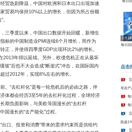
每日回
日经贸急剧降温，中国对欧洲和日本出口出现加速
家贸易均保持10%以上的增长，但因为所占份额
”。
下，三季度以来，中国出口数据开始回暖，新增生
1分1
指标的中国制造业PMI连续6个月增长，而作为
每日回顾
转正，并使得四季度GDP出现环比2%的增长。
在2013年得以延续。另外，欧债危机正在从最坏
政缓坡”后也不大会造成“断崖式”冲击，在国际国内
点击
过2012年，实现8%左右的增长。
【
1
前。“去杠杆化”是每一轮危机后的必由之路，伴
哥农产
济体都会经历3至5年的去杠杆化过程，全球经济
每
2
长期负面影响，与美欧等国漫长的“去杠杆
每
3
是中国漫长的“去产能化”过程。
【
4
跌超1
“出口、投资和消费”带来的需求约束而是供给约
【
5