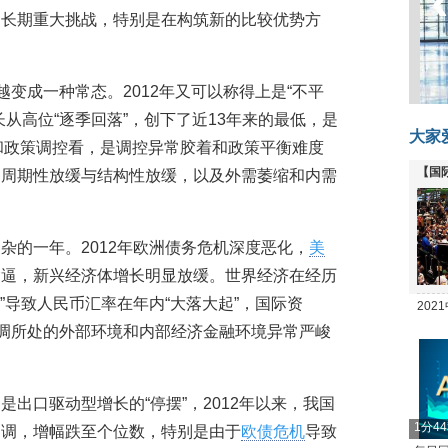
临长期重大挑战，特别是在构筑新的比较优势方
越变成一种常态。2012年又可以称得上是“不平
从高位“逐季回落”，创下了近13年来的最低，是
大家
控和政策调控看，是调控异常胶着和政策平衡难度
【国
是周期性放缓与结构性放缓，以及外需萎缩和内需
全线
杂的一年。2012年欧洲债务危机深度恶化，
美
紧逼，新兴经济体增长明显放缓。世界经济在经历
赛”导致人民币汇率在年内“大落大起”，国际资
20
回调所处的外部环境和内部经济金融环境异常严峻
坛
出口驱动型增长的“停摆”，2012年以来，我国
1分4
回调，增幅跌至个位数，特别是由于
欧债危机
导致