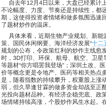
自去年12月4日以来，大盘已经累计上
不论幅度、力度、节奏还是持续性，都
期，这使得投资者情绪和做多氛围迅速
了题材炒作的温床。
具体来看，近期生物产业规划、新能
策、国民休闲纲要、海洋经济发展“
十二
规划的公布，令政策红利的炒作主线愈
时，3D打印、环保、航母、航空、卫星
等题材“你方唱罢我登场”；深圳土改、
价等概念更是令地产、医药等相关热点
是，随着指数的持续攀升，权重股上涨
弱，但久旱逢甘霖的做多资金却战至正
光投向题材品种。有经济企稳兜底、政
场情绪持续高涨，个股炒作风生水起。