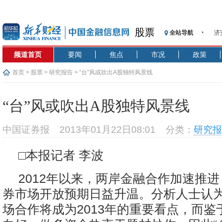
股票
全站导航
济
【
频道首页
要闻
焦点
市况
政策
记
【
首页
>
股票
>
研究报告
> “台”风或吹出A股独特风景线
济
【
“台”风或吹出A股独特风景线
在
央
中国证券报
2013年01月22日08:01
分类：
研究报
基
沥
□本报记者 李波
恒
2012年以来，两岸金融合作加速推
券市场开放预期日益升温。分析人士认
场合作将成为2013年的重要看点，而鉴