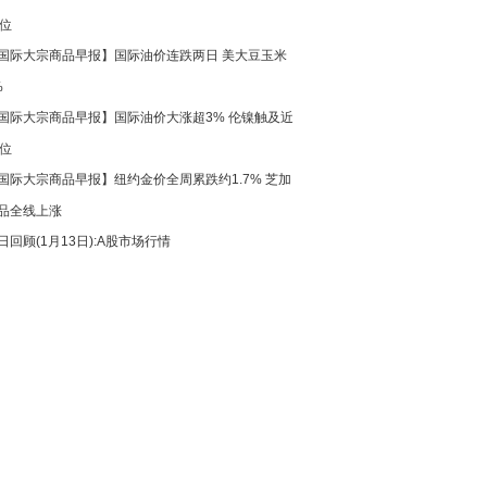
高位
国际大宗商品早报】国际油价连跌两日 美大豆玉米
%
国际大宗商品早报】国际油价大涨超3% 伦镍触及近
高位
国际大宗商品早报】纽约金价全周累跌约1.7% 芝加
品全线上涨
日回顾(1月13日):A股市场行情