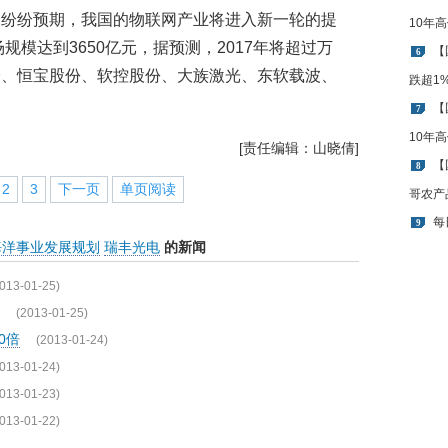
内纷纷预期，我国的物联网产业将进入新一轮的提
10年
规模达到3650亿元，据预测，2017年将超过万
【
6
子、恒宝股份、软控股份、大族激光、东软载波、
跌超1
【
7
10年
[责任编辑：山晓倩]
【
8
2
3
下一页
单页阅读
哥农产
每
9
海洋事业发展规划
瑞丰光电
的新闻
013-01-25)
(2013-01-25)
0倍
(2013-01-24)
013-01-24)
013-01-23)
013-01-22)