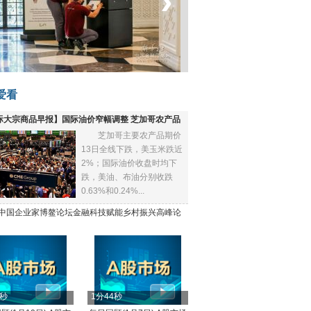
‹
›
菲律宾：防疫降级
爱看
际大宗商品早报】国际油价窄幅调整 芝加哥农产品
芝加哥主要农产品期价
下跌
13日全线下跌，美玉米跌近
2%；国际油价收盘时均下
跌，美油、布油分别收跌
0.63%和0.24%...
21中国企业家博鳌论坛金融科技赋能乡村振兴高峰论
4秒
1分44秒