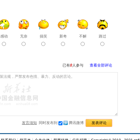
感动
无奈
搞笑
新奇
不解
路过
已有
0
人参与
查看全部评论
发言须知
同时发布到
腾讯微博