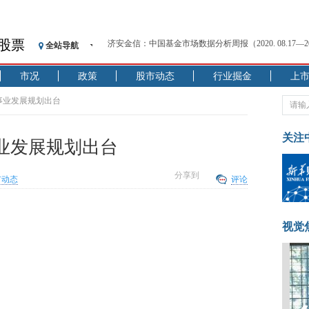
济安金信：中国基金市场数据分析周报（2020. 08.17—2020
股票
全站导航
【见·闻】疫情下，新加坡旅游业步履维艰
记者手记：疫情下的香港零售业如何浴火重生？
市况
政策
股市动态
行业掘金
上
【见·闻】疫情下一家香港传统零售商的转型突围之旅
济安金信：中国基金市场数据分析周报（2020. 07.27—2020
事业发展规划出台
【新华财经调查】同业存单、结构性存款玩起“跷跷板”
在“隐秘的角落”
关注
业发展规划出台
央行公开市场净投放300亿元 短端资金利率明显下行
基本面及股市双轮冲击 债市回调十年期债表现最弱
分享到
市动态
评论
沥青期货连续两日涨逾3% 沪银及两粕涨势喜人
恒生聚源：北斗收官之星发射成功，全产业链解析
济安金信：中国基金市场数据分析周报（2020. 08.17—2020
视觉