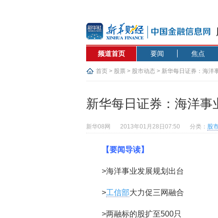
频道首页
要闻
焦点
首页
>
股票
>
股市动态
> 新华每日证券：海洋
新华每日证券：海洋事
新华08网
2013年01月28日07:50
分类：
股
【要闻导读】
>海洋事业发展规划出台
>
工信部
大力促三网融合
>两融标的股扩至500只