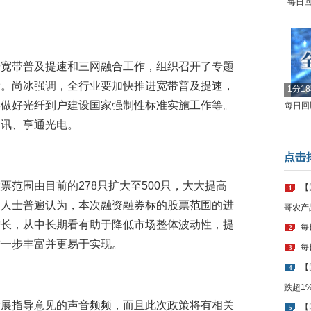
每日回
研宽带普及提速和三网融合工作，组织召开了专题
设。尚冰强调，全行业要加快推进宽带普及提速，
1分1
实做好光纤到户建设国家强制性标准实施工作等。
每日回顾
通讯、亨通光电。
点击
范围由目前的278只扩大至500只，大大提高
【
1
内人士普遍认为，本次融资融券标的股票范围的进
哥农产
增长，从中长期看有助于降低市场整体波动性，提
每
2
进一步丰富并更易于实现。
每
3
【
4
跌超1
发展指导意见的声音频频，而且此次政策将有相关
【
5