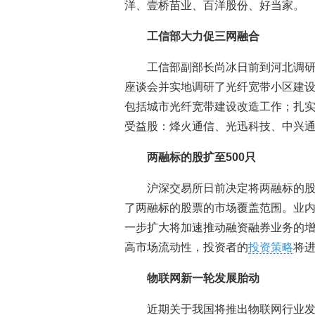
洋、壹桥苗业、百洋股份、好当家。
工信部大力促三网融合
工信部副部长尚冰日前到河北调
座谈会并实地调研了光纤宽带小区建
包括城市光纤宽带建设改造工作；扎
受益股：烽火通信、光迅科技、中兴
两融标的股扩至500只
沪深交易所日前决定将两融标的股票
了两融标的股票的市场覆盖范围。业
一步扩大将加速推动融资融券业务的
高市场流动性，投资者的
投资策略
将
物联网新一轮发展胎动
近期关于我国将推出物联网行业