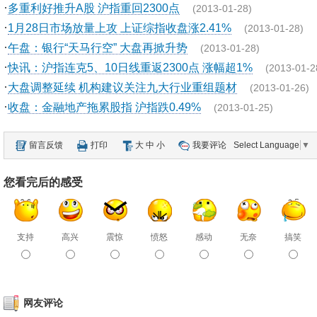
·
多重利好推升A股 沪指重回2300点
(2013-01-28)
·
1月28日市场放量上攻 上证综指收盘涨2.41%
(2013-01-28)
·
午盘：银行“天马行空” 大盘再掀升势
(2013-01-28)
·
快讯：沪指连克5、10日线重返2300点 涨幅超1%
(2013-01-2
·
大盘调整延续 机构建议关注九大行业重组题材
(2013-01-26)
·
收盘：金融地产拖累股指 沪指跌0.49%
(2013-01-25)
留言反馈
打印
大
中
小
我要评论
Select Language
▼
您看完后的感受
支持
高兴
震惊
愤怒
感动
无奈
搞笑
网友评论