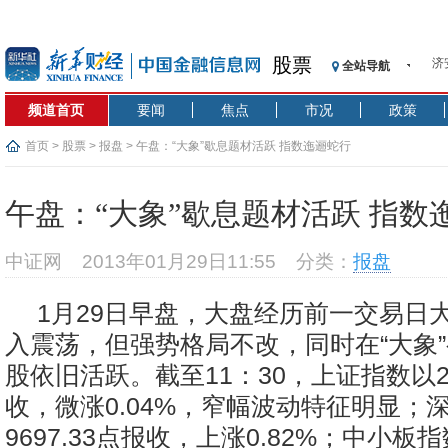
济
股票
全站导航
【
记
频道首页
要闻
焦点
市况
政策
【
首页
>
股票
>
报盘
> 午盘：“大象”歇息题材活跃 指数迤逦蛇行
济
【
在
午盘：“大象”歇息题材活跃 指数
央
基
中证网
2013年01月29日11:55
分类：
报盘
沥
恒
1月29日早盘，大盘经历前一交易日
济
入震荡，但强势格局不改，同时在“大象
股依旧活跃。截至11：30，上证指数以23
收，微涨0.04%，窄幅波动特征明显；
9697.33点报收，上涨0.82%；中小板指数