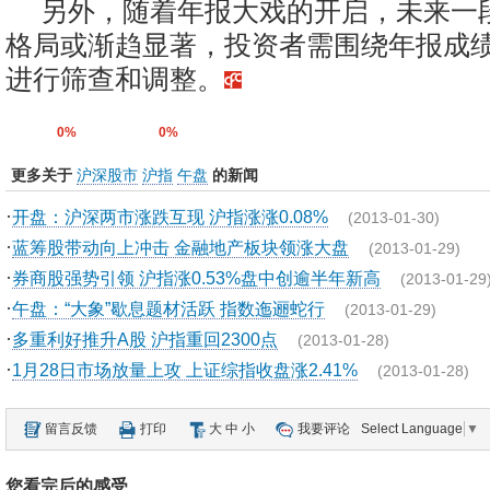
另外，随着年报大戏的开启，未来一
格局或渐趋显著，投资者需围绕年报成
进行筛查和调整。
0%
0%
更多关于
沪深股市
沪指
午盘
的新闻
·
开盘：沪深两市涨跌互现 沪指涨涨0.08%
(2013-01-30)
·
蓝筹股带动向上冲击 金融地产板块领涨大盘
(2013-01-29)
·
券商股强势引领 沪指涨0.53%盘中创逾半年新高
(2013-01-29
·
午盘：“大象”歇息题材活跃 指数迤逦蛇行
(2013-01-29)
·
多重利好推升A股 沪指重回2300点
(2013-01-28)
·
1月28日市场放量上攻 上证综指收盘涨2.41%
(2013-01-28)
留言反馈
打印
大
中
小
我要评论
Select Language
▼
您看完后的感受