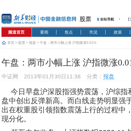
股票
全站导航
【
记
频道首页
要闻
焦点
市况
政策
【
济
首页
>
股票
>
报盘
> 午盘：两市小幅上涨 沪指微涨0.01%
【
在
午盘：两市小幅上涨 沪指微涨0.0
央
基
中证网
2013年01月30日11:38
分类：
报盘
沥
恒
今日早盘沪深股指强势震荡，沪综指
济
盘中创出反弹新高。而白线走势明显强
出在权重股引领指数震荡上行的过程中
现分化。