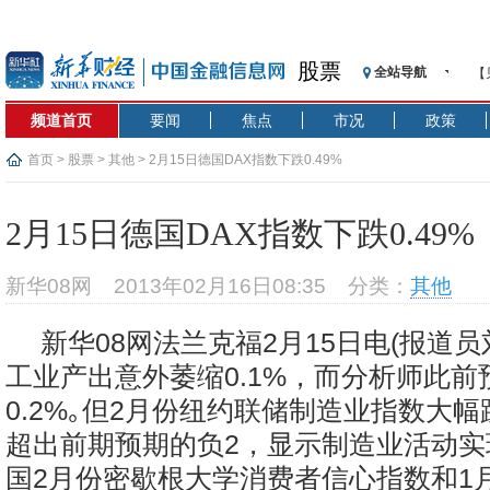
股票
全站导航
【
记
频道首页
要闻
焦点
市况
政策
【
济
首页
>
股票
>
其他
> 2月15日德国DAX指数下跌0.49%
【
在
2月15日德国DAX指数下跌0.49%
央
基
新华08网
2013年02月16日08:35
分类：
其他
沥
恒
新华08网法兰克福2月15日电(报道员
济
工业产出意外萎缩0.1%，而分析师此前
0.2%｡但2月份纽约联储制造业指数大幅跳
超出前期预期的负2，显示制造业活动实
国2月份密歇根大学消费者信心指数和1