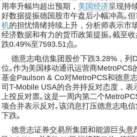
用率升幅均超出预期，
美国经济
呈现持
好数据提振德国股市午盘后小幅冲高｡但
机
的担忧情绪持续上升，分析师表示市
经济数据和有力的货币政策提振｡截至收
跌0.49%至7593.51点｡
德意志电信集团股价下跌3.28%，列
位｡作为美国移动通讯运营商MetroPC
基金Paulson & Co对MetroPCS和
司T-Mobile USA的合并持反对态度
上投反对票｡这是一周内第二个MetroP
项合并表示反对｡该消息打压德意志电信
下跌｡
德意志证券交易所集团和能源巨头意