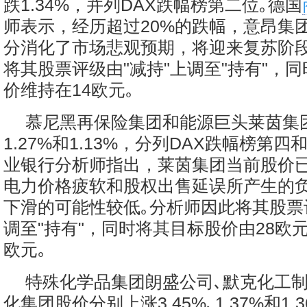
跌1.34%，并列DAX跌幅榜第二位｡德国
师表示，经历超过20%的跌幅，意昂集
分消化了市场悲观预期，将迎来复苏阶段
将其股票评级由"减持"上调至"持有"，
价维持在14欧元｡
慕尼黑再保险集团和能源巨头莱茵集
1.27%和1.13%，分列DAX跌幅榜第
业银行分析师指出，莱茵集团当前股价
电力价格疲软和股权出售延误所产生的
下滑的可能性较低｡分析师因此将其股票评
调至"持有"，同时将其目标股价由28欧
欧元｡
特殊化学品集团朗盛公司､默克化工制
化集团股价分别上涨3.45%､1.37%和1.