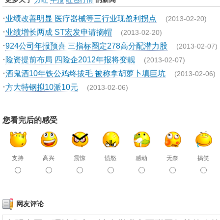
·
业绩改善明显 医疗器械等三行业现盈利拐点
(2013-02-20)
·
业绩增长两成 ST宏发申请摘帽
(2013-02-20)
·
924公司年报预喜 三指标圈定278高分配潜力股
(2013-02-07)
·
险资提前布局 四险企2012年报将变靓
(2013-02-07)
·
酒鬼酒10年铁公鸡终拔毛 被称拿胡萝卜填巨坑
(2013-02-06)
·
方大特钢拟10派10元
(2013-02-06)
您看完后的感受
支持
高兴
震惊
愤怒
感动
无奈
搞笑
网友评论