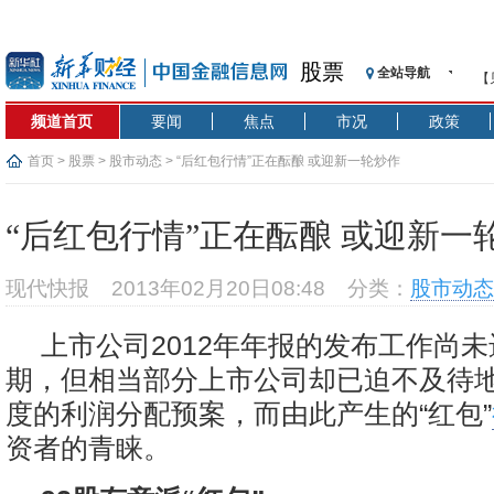
股票
全站导航
【
记
频道首页
要闻
焦点
市况
政策
【
济
首页
>
股票
>
股市动态
> “后红包行情”正在酝酿 或迎新一轮炒作
【
在
“后红包行情”正在酝酿 或迎新一
央
基
现代快报
2013年02月20日08:48
分类：
股市动态
沥
恒
上市公司2012年年报的发布工作尚
济
期，但相当部分上市公司却已迫不及待地推
度的利润分配预案，而由此产生的“红包”
资者的青睐。