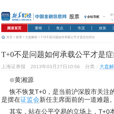
股票
全站导航
【
记
频道首页
要闻
焦点
市况
政策
【
济
首页
>
股票
>
大盘解析
> T+0不是问题如何承载公平才是症结所在
【
在
T+0不是问题如何承载公平才是
央
基
上海证券报
2013年03月27日10:56
分类：
大盘解
沥
恒
⊙黄湘源
济
恢不恢复T+0，是当前沪深股市关注
是摆在
证监会
新任主席面前的一道难题
其实，站在公平交易的立场上，T+0