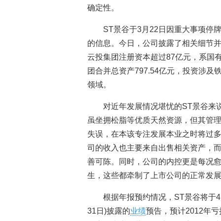
确定性。
ST景谷于3月22日因重大事项停
的信息。今日，公司披露了相关细节
云投集团注册资本超过87亿元，系国有
团合并总资产797.54亿元，投资涉及
领域。
对近年发展情况堪忧的ST景谷来
虽坐拥松脂等优质天然资源，但其管
失误，在本该专注发展本业之时将过
司的收入也主要来自出售相关资产，
善可陈。同时，公司的内控更是每况
生，这些都牵制了上市公司的正常发
根据年报预约情况，ST景谷将于4月
31日)披露的
业绩
预告，预计2012年