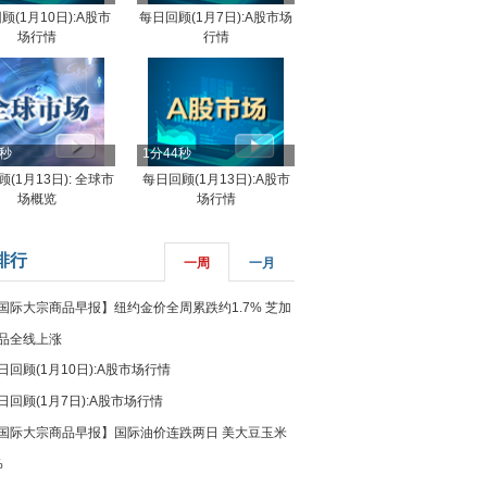
顾(1月10日):A股市
每日回顾(1月7日):A股市场
场行情
行情
8秒
1分44秒
(1月13日): 全球市
每日回顾(1月13日):A股市
场概览
场行情
排行
一周
一月
国际大宗商品早报】纽约金价全周累跌约1.7% 芝加
品全线上涨
日回顾(1月10日):A股市场行情
日回顾(1月7日):A股市场行情
国际大宗商品早报】国际油价连跌两日 美大豆玉米
%