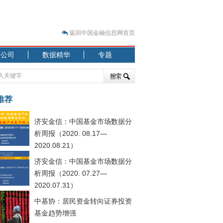
返回中国金融信息网首页
市公司
数据精华
专题
.07.31）
 结构性失衡藏
推荐
济安金信：中国基金市场数据分
析周报（2020. 08.17—
2020.08.21）
济安金信：中国基金市场数据分
.08.21）
析周报（2020. 07.27—
2020.07.31）
中基协：居民资金转向证券投资
基金趋势增强