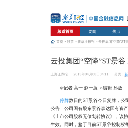
频道首页
要闻
焦点
首页
>
股票
>
新华社报刊
> 云投集团“空降”S
云投集团“空降”ST景
上海证券报
2013年04月08日04:11
分类：
新
⊙记者 高一 赵一蕙 ○编辑 孙放
停牌
数日的ST景谷今日复牌，公
公告，公司国有股东景谷森达国有资
《上市公司股权无偿划转协议》，该
生效。同时，鉴于目前ST景谷控制权