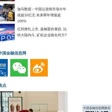
伽马数据：中国云游戏市场今年
或超10亿元 未来两年增速超
100%
亿邦挣扎上市, 嘉楠股价暴跌, 比
特大陆内斗, 矿机企业路在何方?
中国金融信息网
焦点
中国金融信息网微信