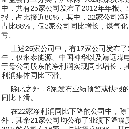
中，共有25家公司发布了2012年年报
报，占比接近80%，其中，22家公司净
占比88%，仅3家公司同比增长，煤气化
亏。
上述25家公司中，有17家公司发布了2
告，仅永泰能源、中国神华以及靖远煤电
于母公司股东的净利润实现同比增长，其
利润集体同比下滑。
除此之外，8家发布业绩预警或快报
同比下滑。
在22家净利润同比下降的公司中，除
外，其余21家公司均公布了业绩下降幅