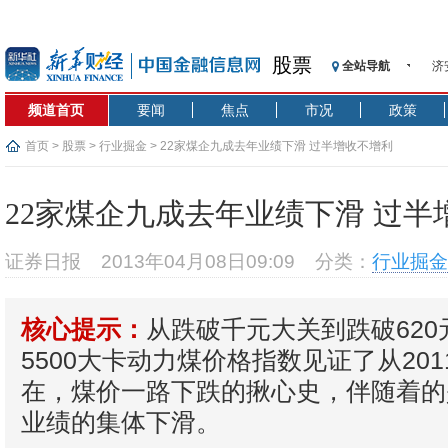
股票
全站导航
济
【
频道首页
要闻
焦点
市况
政策
记
【
首页
>
股票
>
行业掘金
> 22家煤企九成去年业绩下滑 过半增收不增利
济
【
22家煤企九成去年业绩下滑 过半
在
央
证券日报
2013年04月08日09:09
分类：
行业掘金
基
沥
从跌破千元大关到跌破62
核心提示：
恒
5500大卡动力煤价格指数见证了从20
在，煤价一路下跌的揪心史，伴随着的是
业绩的集体下滑。