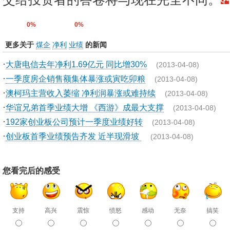
0%
0%
更多关于
煤企
净利
业绩
的新闻
·
大唐电信去年净利1.69亿元 同比增30%
(2013-04-08)
·
一季度房企销售额集体暴涨或寅吃卯粮
(2013-04-08)
·
澳柯玛主营收入萎缩 净利润暴涨或难持续
(2013-04-08)
·
华谊兄弟首季业绩大增 《西游》成最大支撑
(2013-04-08)
·
192家创业板公司预计一季度业绩好转
(2013-04-08)
·
创业板首季业绩预告齐发 近半现滑坡
(2013-04-08)
您看完后的感受
支持
高兴
震惊
愤怒
感动
无奈
搞笑