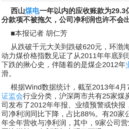
西山
煤电
一年以内的应收账款为29.
分款项不被拖欠，公司净利润也许不会
■本报记者 胡仁芳
从跌破千元大关到跌破620元，环渤海
动力煤价格指数见证了从2011年年底到
下跌的揪心史，伴随着的是煤企2012年
滑。
根据Wind数据统计，截至2013年4
证监会
行业分类，沪深两市共有25家煤
司发布了2012年年报、业绩预警或快报
司净利润同比下降，占比88%。有20家公
年全年营收与净利润，其中，9家公司营