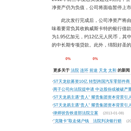
净资产仍为负值，公司将面临暂停上
此次发行完成后，公司净资产将由
味着要背负其收购威斯卡特的银行借
为1.95亿加元，约12亿元人民币，
的中长期专项贷款。此外，绵阳好圣的
0%
0%
更多关于
法院
连环
前途
天龙
太和
的新闻
·
ST天龙欲募资10亿 转型跨国汽车零部件商
·
两子公司向法院提申请 中达股份或被破产
·
ST天龙易主遇“贵人” 耀贵集团资本背景引
·
ST天龙易主遇“贵人” 耀贵集团资本背景引
·
律师状告铁道部法院立案
(2013-01-08)
·
“克隆卡”取走储户钱 法院判决银行赔
(2