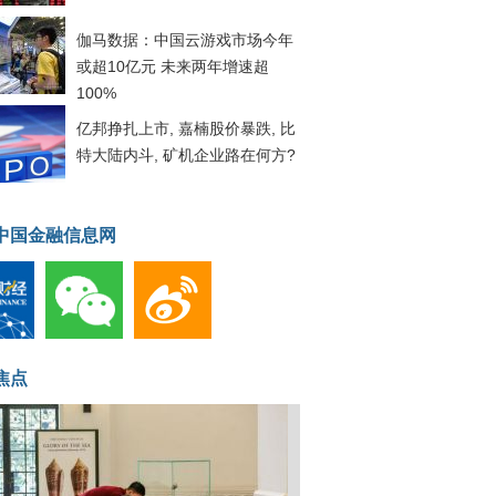
伽马数据：中国云游戏市场今年
或超10亿元 未来两年增速超
100%
亿邦挣扎上市, 嘉楠股价暴跌, 比
特大陆内斗, 矿机企业路在何方?
中国金融信息网
焦点