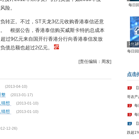
每日回
市风险。
负转正。不过，ST天龙3亿元收购香港泰信还意
款。 根据公告，香港泰信购买威斯卡特的总成本
其中超过9亿元来自国开行香港分行向香港泰信发放
1分1
负债总额也超过2亿元。
每日回顾
[责任编辑：周发]
点击
(2013-04-10)
【
1
重整
(2013-01-17)
哥农产
人猜想
(2013-01-10)
每
2
人猜想
(2013-01-10)
每
3
【
4
012-12-26)
跌超1