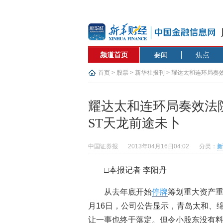
频道首页
要闻
焦点
首页
>
股票
>
新华社报刊
> 耀达太和连环局奏
耀达太和连环局奏效法院
ST天龙前途未卜
中国证券报
2013年04月16日04:02
分类：
新
□本报记者 李阳丹
从去年底开始
停牌
筹划重大资产重
月16日，公司公告显示，青岛太和、
让一事也终于落定。但令小股东没有