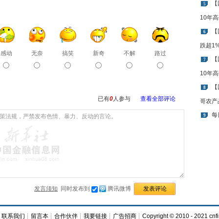
【
5
10年
【
6
跌超1
感动
无奈
搞笑
新奇
不解
路过
【
7
10年
【
8
已有
0
人参与
查看全部评论
哥农产
每
9
发言须知
同时发布到
腾讯微博
┊
联系我们
┊
留言本
┊
合作伙伴
┊
我要链接
┊
广告招商
┊Copyright © 2010 - 2021 cnfi