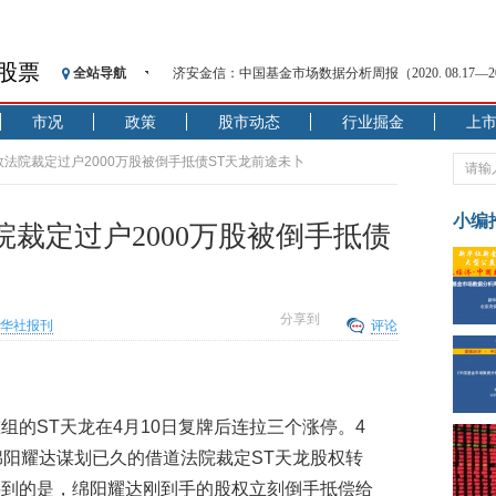
股票
全站导航
济安金信：中国基金市场数据分析周报（2020. 08.17—2020
【见·闻】疫情下，新加坡旅游业步履维艰
市况
政策
股市动态
行业掘金
上
记者手记：疫情下的香港零售业如何浴火重生？
【见·闻】疫情下一家香港传统零售商的转型突围之旅
效法院裁定过户2000万股被倒手抵债ST天龙前途未卜
济安金信：中国基金市场数据分析周报（2020. 07.27—2020
【新华财经调查】同业存单、结构性存款玩起“跷跷板”
小编
裁定过户2000万股被倒手抵债
在“隐秘的角落”
央行公开市场净投放300亿元 短端资金利率明显下行
基本面及股市双轮冲击 债市回调十年期债表现最弱
分享到
华社报刊
评论
沥青期货连续两日涨逾3% 沪银及两粕涨势喜人
恒生聚源：北斗收官之星发射成功，全产业链解析
组的ST天龙在4月10日复牌后连拉三个涨停。4
绵阳耀达谋划已久的借道法院裁定ST天龙股权转
料到的是，绵阳耀达刚到手的股权立刻倒手抵偿给