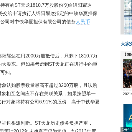
有的ST天龙1810.7万股股份交给绵阳耀达，
股份交给申请执行人绵阳耀达指定的中铁华夏担保
限公司对中铁华夏担保有限公司的债务
人民币
大家
【国
耀达在用2000万股抵债后，只剩下1810.7万
全线
的大股东。但如果考虑到ST天龙正在进行中的重
未可知。
对象认购股票数量最高不超过3200万股，且认购
行对象相互之间应不存在关联关系，如果按照单一
20
发行对象将持有公司6.91%的股份，高于中铁华夏
坛
是祸也很难判断。ST天龙历史债务负担严重，
1分4
司预计2012年末净资产仍为负值，如2013年度