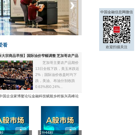
‹
›
中国金融信息网微信
菲律宾：防疫降级
爱看
欢迎扫描关注
际大宗商品早报】国际油价窄幅调整 芝加哥农产品
芝加哥主要农产品期价
下跌
13日全线下跌，美玉米跌近
2%；国际油价收盘时均下
跌，美油、布油分别收跌
0.63%和0.24%...
21中国企业家博鳌论坛金融科技赋能乡村振兴高峰论
4秒
1分44秒