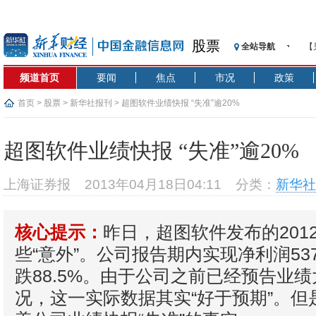
股票
全站导航
【
记
频道首页
要闻
焦点
市况
政策
【
济
首页
>
股票
>
新华社报刊
> 超图软件业绩快报 “失准”逾20%
【
在
超图软件业绩快报 “失准”逾20%
央
基
上海证券报
2013年04月18日04:11
分类：
新华社
沥
恒
昨日，超图软件发布的201
核心提示：
济
些“意外”。公司报告期内实现净利润53
跌88.5%。由于公司之前已经预告业
况，这一实际数据其实“好于预期”。但