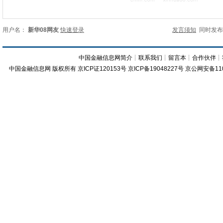
用户名：
新华08网友
快速登录
发言须知
同时发
中国金融信息网简介
┊
联系我们
┊
留言本
┊
合作伙伴
┊
中国金融信息网
版权所有
京ICP证120153号
京ICP备19048227号 京公网安备11