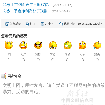
·
21家上市钢企去年亏损77亿
(2013-04-17)
·
高盛一季度净利润好于预期
(2013-04-17)
留言反馈
打印
大
中
小
我要评论
Select Language
▼
您看完后的感受
支持
高兴
震惊
愤怒
感动
无奈
搞笑
网友评论