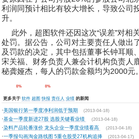
利润同预计相比有较大增长，导致公司
升。
此外，超图软件还因这次“误差”对相
处罚。据公告，公司对主要责任人做出
及罚款的决定，其中包括董事长钟耳顺
宋关福、财务负责人兼会计机构负责人
秘龚娅杰，每人的罚款金额均为2000元
0%
0%
更多关于
软件
超图
快报
责任人
业绩
的新闻
·
美国银行第一季度净利润低于预期
(2013-04-18)
·
基金一季度新进27股 选股关键看业绩
(2013-04-18)
·
染料产品轮番涨价 龙头企业一季度业绩看高
(2013-04-18)
·
一季报勾画淘金路线图 5重仓股受27机构追捧
(2013-04-17)