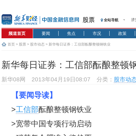
济
股票
全站导航
【
记
频道首页
要闻
焦点
市况
政策
【
首页
>
股票
>
股市动态
> 新华每日证券：工信部酝酿整顿钢铁业
济
【
在
新华每日证券：工信部酝酿整顿
央
基
新华08网
2013年04月19日08:07
分类：
股市动
沥
恒
【要闻导读】
济
>
工信部
酝酿整顿钢铁业
>宽带中国专项行动启动