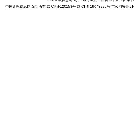
中国金融信息网简介
┊
联系我们
┊
留言本
┊
合作伙伴
┊
中国金融信息网
版权所有
京ICP证120153号
京ICP备19048227号 京公网安备11