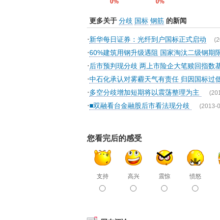
0%
0%
更多关于
分歧
国标
钢筋
的新闻
·
新华每日证券：光纤到户国标正式启动
(2
·
60%建筑用钢升级遇阻 国家淘汰二级钢期
·
后市预判现分歧 两上市险企大笔赎回指数
·
中石化承认对雾霾天气有责任 归因国标过
·
多空分歧增加短期将以震荡整理为主
(20
·
■双融看台金融股后市看法现分歧
(2013-0
您看完后的感受
支持
高兴
震惊
愤怒