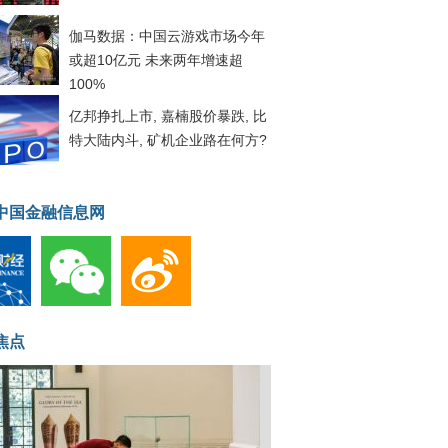
伽马数据：中国云游戏市场今年
或超10亿元 未来两年增速超
100%
亿邦挣扎上市, 嘉楠股价暴跌, 比
特大陆内斗, 矿机企业路在何方?
中国金融信息网
焦点