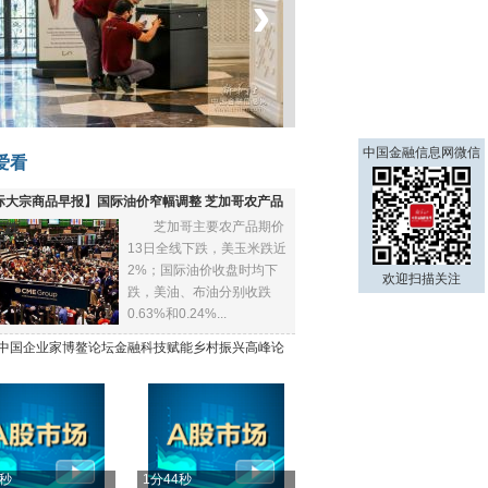
‹
›
菲律宾：防疫降级
中国金融信息网微信
爱看
际大宗商品早报】国际油价窄幅调整 芝加哥农产品
芝加哥主要农产品期价
下跌
13日全线下跌，美玉米跌近
2%；国际油价收盘时均下
欢迎扫描关注
跌，美油、布油分别收跌
0.63%和0.24%...
21中国企业家博鳌论坛金融科技赋能乡村振兴高峰论
4秒
1分44秒