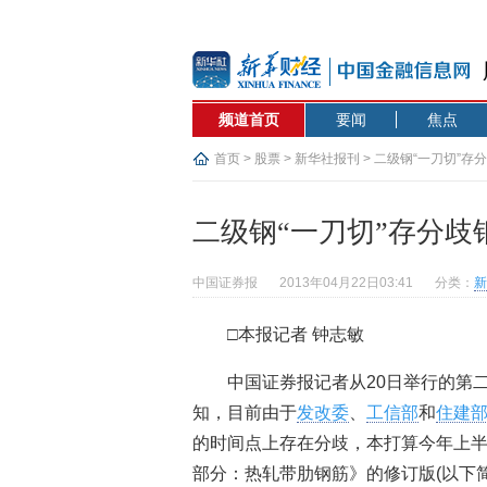
频道首页
要闻
焦点
首页
>
股票
>
新华社报刊
> 二级钢“一刀切”
二级钢“一刀切”存分
中国证券报
2013年04月22日03:41
分类：
新
□本报记者 钟志敏
中国证券报记者从20日举行的第
知，目前由于
发改委
、
工信部
和
住建
的时间点上存在分歧，本打算今年上半年推
部分：热轧带肋钢筋》的修订版(以下简