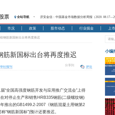
股票
济安金信：中国基金市场数据分析周报（2020. 08.17—2020
全站导航
【见·闻】疫情下，新加坡旅游业步履维艰
市况
政策
股市动态
行业掘金
上
记者手记：疫情下的香港零售业如何浴火重生？
【见·闻】疫情下一家香港传统零售商的转型突围之旅
存分歧钢筋新国标出台将再度推迟
济安金信：中国基金市场数据分析周报（2020. 07.27—2020
【新华财经调查】同业存单、结构性存款玩起“跷跷板”
小编
歧钢筋新国标出台将再度推迟
在“隐秘的角落”
央行公开市场净投放300亿元 短端资金利率明显下行
分享到
华社报刊
评论
基本面及股市双轮冲击 债市回调十年期债表现最弱
沥青期货连续两日涨逾3% 沪银及两粕涨势喜人
恒生聚源：北斗收官之星发射成功，全产业链解析
济安金信：中国基金市场数据分析周报（2020. 08.17—2020
二届“全国高强度钢筋开发与应用推广交流会”上得
部
在对停止生产和销售HRB335钢筋(二级螺纹钢)
出的GB1499.2-2007《钢筋混凝土用钢第2
称“钢筋新国标”)预计还要推迟。