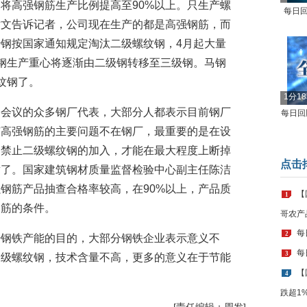
划将高强钢筋生产比例提高至90%以上。只生产螺
每日回
世文告诉记者，公司现在生产的都是高强钢筋，而
钢按国家通知规定淘汰二级螺纹钢，4月起大量
钢生产重心将逐渐由二级钢转移至三级钢。马钢
纹钢了。
1分1
加会议的众多钢厂代表，大部分人都表示目前钢厂
每日回顾
广高强钢筋的主要问题不在钢厂，最重要的是在设
中禁止二级螺纹钢的加入，才能在最大程度上断掉
点击
章了。国家建筑钢材质量监督检验中心副主任陈洁
钢筋产品抽查合格率较高，在90%以上，产品质
【
1
钢筋的条件。
哥农产
每
2
少钢铁产能的目的，大部分钢铁企业表示意义不
每
3
三级螺纹钢，技术含量不高，更多的意义在于节能
【
4
跌超1