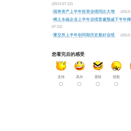
(2013-07-22)
·
国寿资产上半年投资业绩同比大增
(2013-
·
稀土永磁企业上半年业绩普遍预减下半年
07-22)
·
重交所上半年创同期历史最好业绩
(2013-
您看完后的感受
支持
高兴
震惊
愤怒