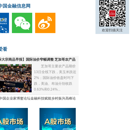
中国金融信息网
欢迎扫描关注
爱看
际大宗商品早报】国际油价窄幅调整 芝加哥农产品
芝加哥主要农产品期价
下跌
13日全线下跌，美玉米跌近
2%；国际油价收盘时均下
跌，美油、布油分别收跌
0.63%和0.24%...
21中国企业家博鳌论坛金融科技赋能乡村振兴高峰论