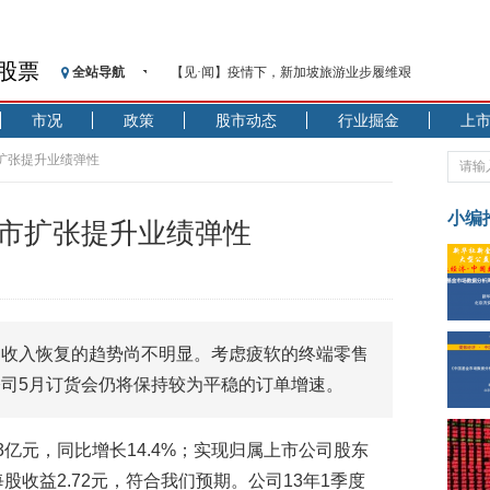
股票
全站导航
【见·闻】疫情下，新加坡旅游业步履维艰
记者手记：疫情下的香港零售业如何浴火重生？
市况
政策
股市动态
行业掘金
上
【见·闻】疫情下一家香港传统零售商的转型突围之旅
济安金信：中国基金市场数据分析周报（2020. 07.27—2020
市扩张提升业绩弹性
【新华财经调查】同业存单、结构性存款玩起“跷跷板”
在“隐秘的角落”
小编
逆市扩张提升业绩弹性
央行公开市场净投放300亿元 短端资金利率明显下行
基本面及股市双轮冲击 债市回调十年期债表现最弱
沥青期货连续两日涨逾3% 沪银及两粕涨势喜人
恒生聚源：北斗收官之星发射成功，全产业链解析
，收入恢复的趋势尚不明显。考虑疲软的终端零售
济安金信：中国基金市场数据分析周报（2020. 08.17—2020
司5月订货会仍将保持较为平稳的订单增速。
.3亿元，同比增长14.4%；实现归属上市公司股东
每股收益2.72元，符合我们预期。公司13年1季度