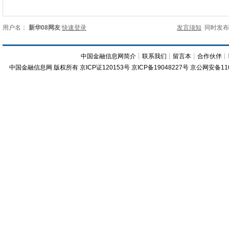
用户名：
新华08网友
快速登录
发言须知
同时发
中国金融信息网简介
┊
联系我们
┊
留言本
┊
合作伙伴
┊
中国金融信息网
版权所有
京ICP证120153号
京ICP备19048227号 京公网安备11