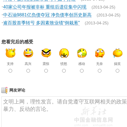
·
40家公司年报被非标 重组后遗症集中闪现
(2013-04-25)
·
中石油9881亿负债夺冠 净负债率创历史新高
(2013-04-25)
·
逾百股首季转亏 多因素致业绩“倒栽葱”
(2013-04-25)
您看完后的感受
支持
高兴
震惊
愤怒
感动
无奈
搞笑
网友评论