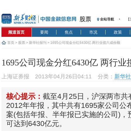
股票
全站导航
【
记
频道首页
要闻
焦点
市况
政策
【
济
首页
>
股票
>
新华社报刊
> 1695公司现金分红6430亿 两行业揽六成份额
【
在
1695公司现金分红6430亿 两行
央
基
上海证券报
2013年04月26日04:11
分类：
新华社
沥
恒
截至4月25日，沪深两市共有
核心提示：
济
2012年年报，其中共有1695家公司
案(包括年报、半年报已实施的公司)，
可达到6430亿元。