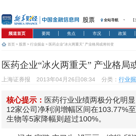
股票
全站导航
【
记
频道首页
要闻
焦点
市况
政策
【
济
首页
>
股票
>
行业掘金
> 医药企业“冰火两重天” 产业格局或将转变
【
在
医药企业“冰火两重天” 产业格局
央
基
上海证券报
2013年04月26日08:34
分类：
行业掘
沥
恒
医药行业业绩两极分化明显
核心提示：
济
12家公司净利润增幅区间在103.77%至
生物等5家降幅则超过100%。