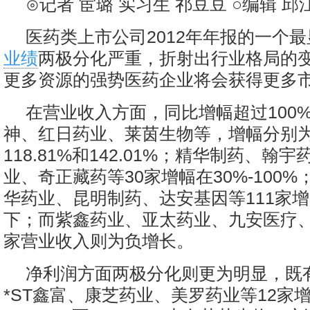
⊙记者 宦璐 实习生 祁豆豆 ○编辑 邱
医药类上市公司2012年年报的一个
业绩
两极分化严重，折射出行业格局的
更多资源的强势医药企业将会获得更多
在营业收入方面，同比增幅超过100
神、红日药业、莱茵生物等，增幅分别为17
118.81%和142.01%；精华制药、翰
业、奇正藏药等30家增幅在30%-100
华药业、昆明制药、达安基因等111家增
下；而紫鑫药业、亚太药业、九安医疗、
家营业收入则为负增长。
净利润方面两极分化则更为明显，既
*ST鑫富、康芝药业、美罗药业等12家