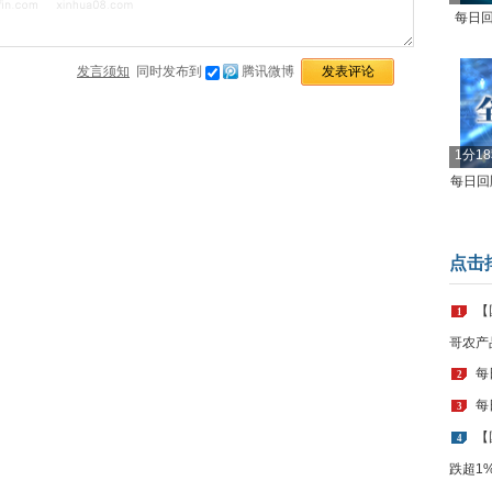
每日回
发言须知
同时发布到
腾讯微博
1分1
每日回顾
点击
【
1
哥农产
每
2
每
3
【
4
跌超1