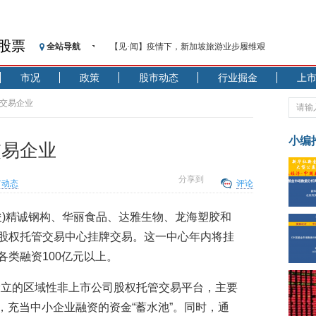
股票
全站导航
【见·闻】疫情下，新加坡旅游业步履维艰
记者手记：疫情下的香港零售业如何浴火重生？
市况
政策
股市动态
行业掘金
上
【见·闻】疫情下一家香港传统零售商的转型突围之旅
济安金信：中国基金市场数据分析周报（2020. 07.27—2020
牌交易企业
【新华财经调查】同业存单、结构性存款玩起“跷跷板”
在“隐秘的角落”
小编
交易企业
央行公开市场净投放300亿元 短端资金利率明显下行
基本面及股市双轮冲击 债市回调十年期债表现最弱
分享到
市动态
评论
沥青期货连续两日涨逾3% 沪银及两粕涨势喜人
恒生聚源：北斗收官之星发射成功，全产业链解析
陈俊)精诚钢构、华丽食品、达雅生物、龙海塑胶和
济安金信：中国基金市场数据分析周报（2020. 08.17—2020
汉股权托管交易中心挂牌交易。这一中心年内将挂
各类融资100亿元以上。
设立的区域性非上市公司股权托管交易平台，主要
，充当中小企业融资的资金“蓄水池”。同时，通