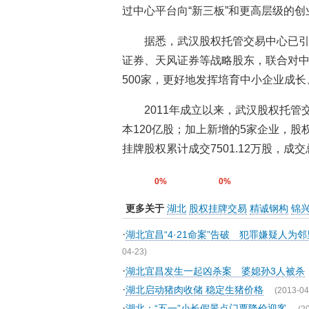
过中心平台向“新三板”和更高层级的
据悉，武汉股权托管交易中心已
证券、天风证券等战略股东，联合对
500家，更好地发挥培育中小企业成
2011年成立以来，武汉股权托管
本120亿股；加上新增的5家企业，股权
挂牌股权累计成交7501.12万股，成交总
0%
0%
更多关于
湖北
股权挂牌交易
精诚钢构
锦
·
湖北宜昌“4·21命案”告破 犯罪嫌疑人为
04-23)
·
湖北宜昌发生一起凶杀案 婆媳孙3人被杀
·
湖北启动猪肉收储 稳定生猪价格
(2013-04
·
湖北：“五一”小长假景点门票降价迎客