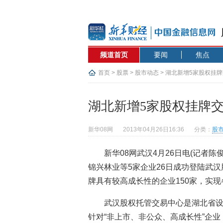
频道首页
要闻
焦点
首页
>
股票
>
股市动态
> 湖北新增5家股权挂
湖北新增5家股权挂牌
新华08网
2013年04月26日16:36
分类：
股
新华08网武汉4月26日电(记者
锦兴林业等5家企业26日成功登陆武
牌具有较高成长性的企业150家，实现
武汉股权托管交易中心是湖北省
针对“非上市、非公众、高成长性”企业