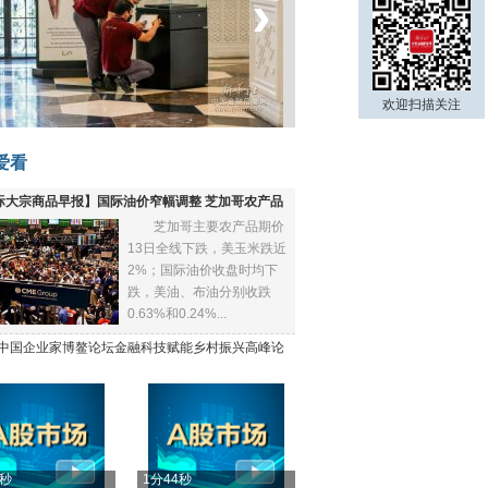
‹
›
菲律宾：防疫降级
欢迎扫描关注
爱看
际大宗商品早报】国际油价窄幅调整 芝加哥农产品
芝加哥主要农产品期价
下跌
13日全线下跌，美玉米跌近
2%；国际油价收盘时均下
跌，美油、布油分别收跌
0.63%和0.24%...
21中国企业家博鳌论坛金融科技赋能乡村振兴高峰论
4秒
1分44秒