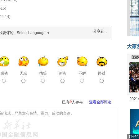
013-04-16)
-15)
04-14)
分享到：
我要评论
Select Language
▼
大家
【国
全线
感动
无奈
搞笑
新奇
不解
路过
20
已有
0
人参与
查看全部评论
坛
1分4