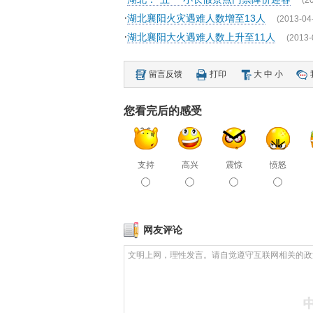
(2
·
湖北襄阳火灾遇难人数增至13人
(2013-04
·
湖北襄阳大火遇难人数上升至11人
(2013-
留言反馈
打印
大
中
小
您看完后的感受
支持
高兴
震惊
愤怒
网友评论