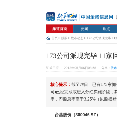
频道首页
要闻
焦点
首页
>
股票
>
股市动态
> 173公司派现完毕 
173公司派现完毕 11
证券日报
2013年05月06日08:58
分类：
股市
核心提示：
截至昨日，已有173家拥
司)已经完成或进入分红实施阶段，
率，即股息率高于3.25%（以股权
台基股份（300046.SZ）