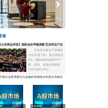
‹
›
坐上火车看老挝
爱看
际大宗商品早报】国际油价窄幅调整 芝加哥农产品
芝加哥主要农产品期价
下跌
13日全线下跌，美玉米跌近
2%；国际油价收盘时均下
跌，美油、布油分别收跌
0.63%和0.24%...
21中国企业家博鳌论坛金融科技赋能乡村振兴高峰论
4秒
1分44秒