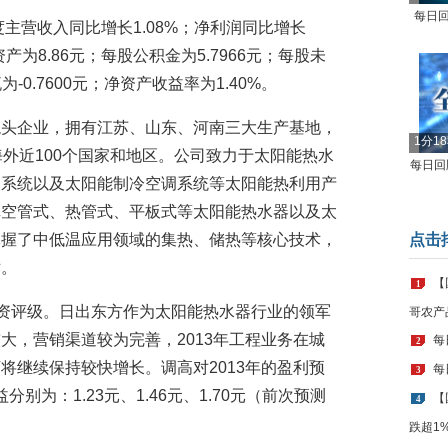
每日回
度主营收入同比增长1.08%；净利润同比增长
资产为8.86元；每股公积金为5.7966元；每股未
-0.7600元；净资产收益率为1.40%。
龙头企业，拥有江苏、山东、河南三大生产基地，
1分1
海外近100个国家和地区。公司致力于太阳能热水
每日回顾
暖系统以及太阳能制冷空调系统等太阳能热利用产
真空管式、热管式、平板式等太阳能热水器以及太
掌握了中低温应用领域的集热、储热等核心技术，
点击
术。
【
1
投资评级。日出东方作为太阳能热水器行业的领军
哥农产
大，营销渠道较为完善，2013年工程业务在城
每
2
将继续保持较快增长。调高对2013年的盈利预
每
3
分别为：1.23元、1.46元、1.70元（前次预测
【
4
跌超1