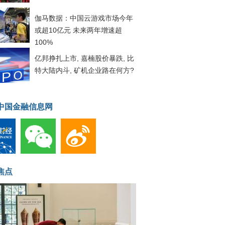
伽马数据：中国云游戏市场今年
或超10亿元 未来两年增速超
100%
亿邦挣扎上市, 嘉楠股价暴跌, 比
特大陆内斗, 矿机企业路在何方?
中国金融信息网
焦点