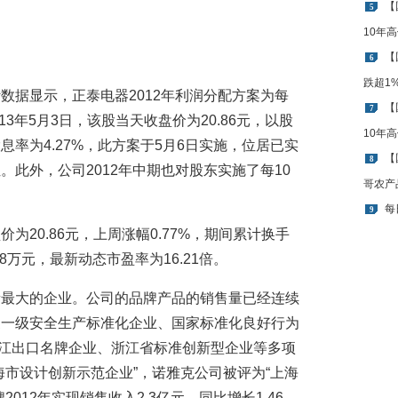
【
5
10年
【
6
跌超1
数据显示，正泰电器2012年利润分配方案为每
【
7
13年5月3日，该股当天收盘价为20.86元，以股
10年
率为4.27%，此方案于5月6日实施，位居已实
【
8
此外，公司2012年中期也对股东实施了每10
哥农产
每
9
为20.86元，上周涨幅0.77%，期间累计换手
38万元，最新动态市盈率为16.21倍。
量最大的企业。公司的品牌产品的销售量已经连续
家一级安全生产标准化企业、国家标准化良好行为
浙江出口名牌企业、浙江省标准创新型企业等多项
海市设计创新示范企业”，诺雅克公司被评为“上海
012年实现销售收入2.3亿元，同比增长1.46