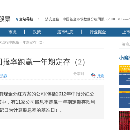
济安金信：中国基金市场数据分析周报（2020. 08.17—2020
股票
全站导航
【见·闻】疫情下，新加坡旅游业步履维艰
记者手记：疫情下的香港零售业如何浴火重生？
市况
政策
股市动态
行业掘金
上
【见·闻】疫情下一家香港传统零售商的转型突围之旅
11家回报率跑赢一年期定存（2）
济安金信：中国基金市场数据分析周报（2020. 07.27—2020
【新华财经调查】同业存单、结构性存款玩起“跷跷板”
小编
家回报率跑赢一年期定存（2）
在“隐秘的角落”
央行公开市场净投放300亿元 短端资金利率明显下行
分享到
动态
评论
基本面及股市双轮冲击 债市回调十年期债表现最弱
沥青期货连续两日涨逾3% 沪银及两粕涨势喜人
恒生聚源：北斗收官之星发射成功，全产业链解析
有现金分红方案的公司(包括2012年中报分红公
济安金信：中国基金市场数据分析周报（2020. 08.17—2020
其中，有11家公司股息率跑赢一年期定期存款利
登记日为计算股息率的基准日）。