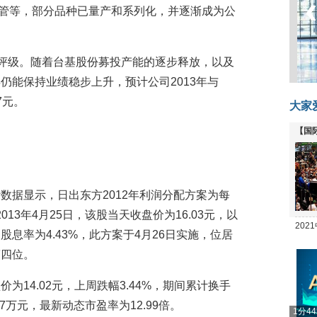
晶闸管等，部分品种已量产和系列化，并逐渐成为公
资评级。随着台基股份募投产能的逐步释放，以及
仍能保持业绩稳步上升，预计公司2013年与
7元。
大家
【国
全线
数据显示，日出东方2012年利润分配方案为每
013年4月25日，该股当天收盘价为16.03元，以
20
息率为4.43%，此方案于4月26日实施，位居
坛
第四位。
为14.02元，上周跌幅3.44%，期间累计换手
67万元，最新动态市盈率为12.99倍。
1分4