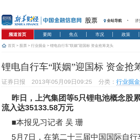
济
股票
全站导航
【
记
频道首页
要闻
焦点
市况
政策
【
首页
>
股票
>
行业掘金
> 锂电自行车“联姻”迎国标 资金抢筹龙头
济
【
锂电自行车“联姻”迎国标 资金抢
在
央
证券日报
2013年05月09日09:25
分类：
行业掘金
基
沥
昨日，上汽集团等5只锂电池概念股
恒
流入达35133.58万元
济
■本报见习记者 吴 珊
5月7日，在第二十三届中国国际自行