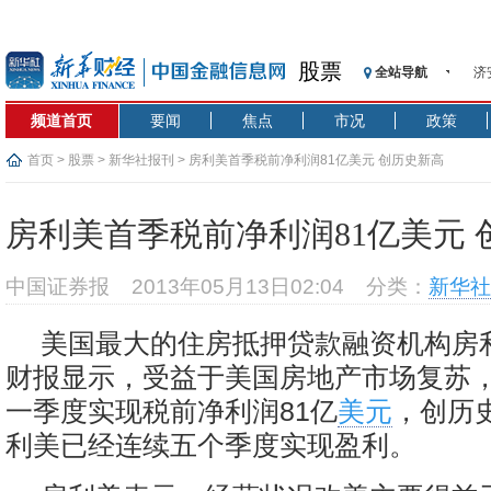
股票
全站导航
济
【
频道首页
要闻
焦点
市况
政策
记
【
首页
>
股票
>
新华社报刊
> 房利美首季税前净利润81亿美元 创历史新高
济
【
房利美首季税前净利润81亿美元 
在
央
中国证券报
2013年05月13日02:04
分类：
新华社
基
沥
美国最大的住房抵押贷款融资机构房
恒
财报显示，受益于美国房地产市场复苏
一季度实现税前净利润81亿
美元
，创历
利美已经连续五个季度实现盈利。