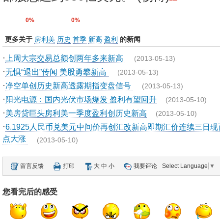
0%
0%
更多关于
房利美
历史
首季
新高
盈利
的新闻
·
上周大宗交易总额创两年多来新高
(2013-05-13)
·
无惧“退出”传闻 美股勇攀新高
(2013-05-13)
·
净空单创历史新高透露期指变盘信号
(2013-05-13)
·
阳光电源：国内光伏市场爆发 盈利有望回升
(2013-05-10)
·
美房贷巨头房利美一季度盈利创历史新高
(2013-05-10)
·
6.1925人民币兑美元中间价再创汇改新高即期汇价连续三日现
点大涨
(2013-05-10)
留言反馈
打印
大
中
小
我要评论
Select Language
▼
您看完后的感受