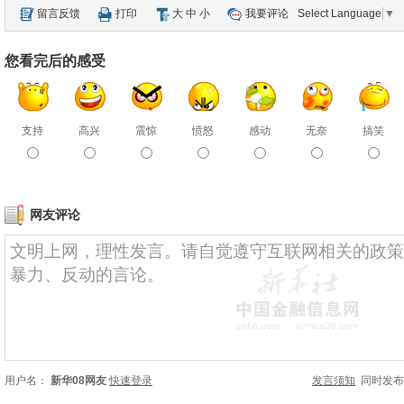
留言反馈
打印
大
中
小
我要评论
Select Language
▼
您看完后的感受
支持
高兴
震惊
愤怒
感动
无奈
搞笑
网友评论
用户名：
新华08网友
快速登录
发言须知
同时发