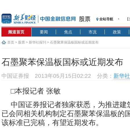
股票
全站导航
【
记
频道首页
要闻
焦点
市况
政策
【
济
首页
>
股票
>
新华社报刊
> 石墨聚苯保温板国标或近期发布
【
在
石墨聚苯保温板国标或近期发布
央
基
中国证券报
2013年05月15日02:22
分类：
新华社
沥
恒
□本报记者 张敏
济
中国证券报记者独家获悉，为推进建
已会同相关机构制定石墨聚苯保温板的
该标准已完稿，有望近期发布。