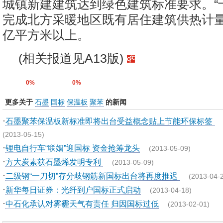
城镇新建建筑达到绿色建筑标准要求。“
完成北方采暖地区既有居住建筑供热计量
亿平方米以上。
(相关报道见A13版)
0%
0%
更多关于
石墨
国标
保温板
聚苯
的新闻
·
石墨聚苯保温板新标准即将出台受益概念贴上节能环保标签
(2013-05-15)
·
锂电自行车“联姻”迎国标 资金抢筹龙头
(2013-05-09)
·
方大炭素获石墨烯发明专利
(2013-05-09)
·
二级钢“一刀切”存分歧钢筋新国标出台将再度推迟
(2013-04-
·
新华每日证券：光纤到户国标正式启动
(2013-04-18)
·
中石化承认对雾霾天气有责任 归因国标过低
(2013-02-01)