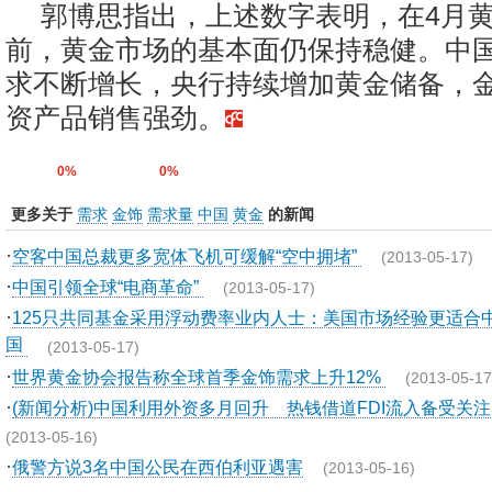
郭博思指出，上述数字表明，在4月
前，黄金市场的基本面仍保持稳健。中
求不断增长，央行持续增加黄金储备，
资产品销售强劲。
0%
0%
更多关于
需求
金饰
需求量
中国
黄金
的新闻
·
空客中国总裁更多宽体飞机可缓解“空中拥堵”
(2013-05-17)
·
中国引领全球“电商革命”
(2013-05-17)
·
125只共同基金采用浮动费率业内人士：美国市场经验更适合
国
(2013-05-17)
·
世界黄金协会报告称全球首季金饰需求上升12%
(2013-05-17
·
(新闻分析)中国利用外资多月回升 热钱借道FDI流入备受关注
(2013-05-16)
·
俄警方说3名中国公民在西伯利亚遇害
(2013-05-16)