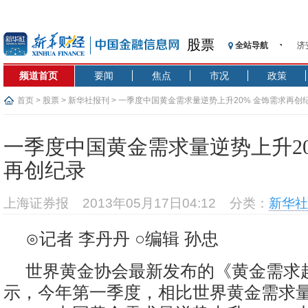
济
股票
全站导航
【
频道首页
要闻
焦点
市况
政策
记
【
首页
>
股票
>
新华社报刊
> 一季度中国黄金需求量逆势上升20% 金饰需求再创
济
【
一季度中国黄金需求量逆势上升20
在
再创纪录
央
基
上海证券报
2013年05月17日04:12
分类：
新华社
沥
恒
⊙记者 李丹丹 ○编辑 孙忠
济
世界黄金协会最新发布的《黄金需求
示，今年第一季度，相比世界黄金需求