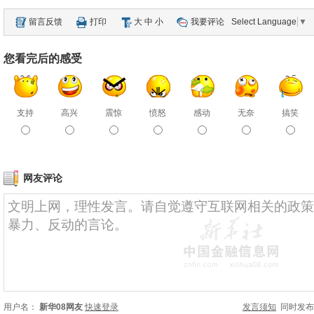
留言反馈
打印
大
中
小
我要评论
Select Language
▼
您看完后的感受
支持
高兴
震惊
愤怒
感动
无奈
搞笑
网友评论
用户名：
新华08网友
快速登录
发言须知
同时发