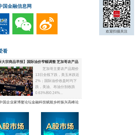
中国金融信息网
欢迎扫描关注
爱看
际大宗商品早报】国际油价窄幅调整 芝加哥农产品
芝加哥主要农产品期价
下跌
13日全线下跌，美玉米跌近
2%；国际油价收盘时均下
跌，美油、布油分别收跌
0.63%和0.24%...
21中国企业家博鳌论坛金融科技赋能乡村振兴高峰论