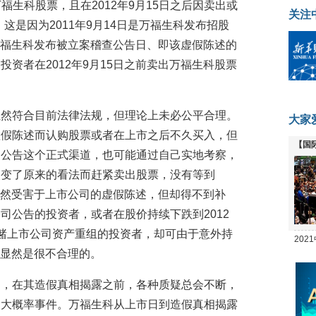
万福生科股票，且在2012年9月15日之后因卖出或
关注
这是因为2011年9月14日是万福生科发布招股
是万福生科发布被立案稽查公告日、即该虚假陈述的
资者在2012年9月15日之前卖出万福生科股票
虽然符合目前法律法规，但理论上未必公平合理。
大家
虚假陈述而认购股票或者在上市之后不久买入，但
【国
司公告这个正式渠道，也可能通过自己实地考察，
全线
改变了原来的看法而赶紧卖出股票，没有等到
他虽然受害于上市公司的虚假陈述，但却得不到补
司公告的投资者，或者在股价持续下跌到2012
赌上市公司资产重组的投资者，却可由于意外持
20
，这显然是很不合理的。
坛
司，在其造假真相揭露之前，各种质疑总会不断，
是大概率事件。万福生科从上市日到造假真相揭露