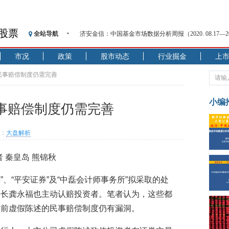
股票
全站导航
济安金信：中国基金市场数据分析周报（2020. 08.17—2020
【见·闻】疫情下，新加坡旅游业步履维艰
市况
政策
股市动态
行业掘金
上
记者手记：疫情下的香港零售业如何浴火重生？
【见·闻】疫情下一家香港传统零售商的转型突围之旅
民事赔偿制度仍需完善
济安金信：中国基金市场数据分析周报（2020. 07.27—2020
【新华财经调查】同业存单、结构性存款玩起“跷跷板”
小编
事赔偿制度仍需完善
在“隐秘的角落”
央行公开市场净投放300亿元 短端资金利率明显下行
：
大盘解析
基本面及股市双轮冲击 债市回调十年期债表现最弱
沥青期货连续两日涨逾3% 沪银及两粕涨势喜人
 秦皇岛 熊锦秋
恒生聚源：北斗收官之星发射成功，全产业链解析
”、“平安证券”及“中磊会计师事务所”拟采取的处
事长龚永福也主动认赔投资者。笔者认为，这些都
目前虚假陈述的民事赔偿制度仍有漏洞。