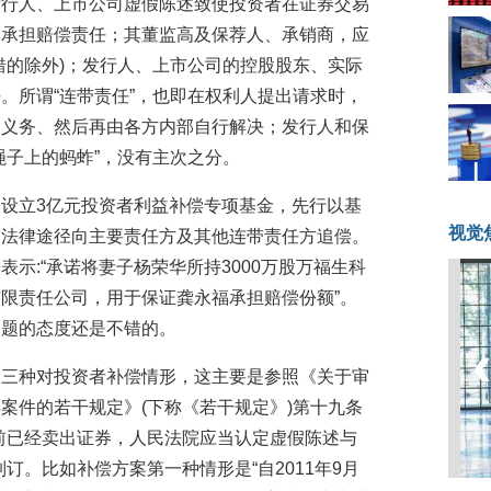
发行人、上市公司虚假陈述致使投资者在证券交易
当承担赔偿责任；其董监高及保荐人、承销商，应
错的除外)；发行人、上市公司的控股股东、实际
。所谓“连带责任”，也即在权利人提出请求时，
的义务、然后再由各方内部自行解决；发行人和保
绳子上的蚂蚱”，没有主次之分。
设立3亿元投资者利益补偿专项基金，先行以基
视觉
过法律途径向主要责任方及其他连带责任方追偿。
示:“承诺将妻子杨荣华所持3000万股万福生科
限责任公司，用于保证龚永福承担赔偿份额”。
问题的态度还是不错的。
了三种对投资者补偿情形，这主要是参照《关于审
案件的若干规定》(下称《若干规定》)第十九条
前已经卖出证券，人民法院应当认定虚假陈述与
订。比如补偿方案第一种情形是“自2011年9月