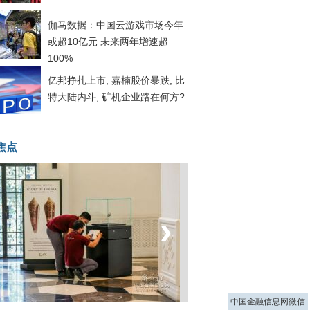
伽马数据：中国云游戏市场今年
或超10亿元 未来两年增速超
100%
亿邦挣扎上市, 嘉楠股价暴跌, 比
特大陆内斗, 矿机企业路在何方?
焦点
‹
›
菲律宾：防疫降级
中国金融信息网微信