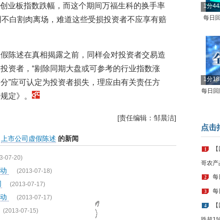
同期创业板指数跌幅，而这个期间万福生科的换手率
1分4
每日回
明不白割肉离场，难道这些受损投资者不应享有赔
虚假陈述在真相揭露之前，同样会对投资者交易造
投资者，“剔除同期大盘或可参考的行业指数涨
1分1
分”应可认定为投资者损失，理应由有关责任方
每日回顾
干规定》。
[责任编辑：邹晨洁]
点击
上市公司虚假陈述
的新闻
【
1
3-07-20)
哥农产
活动
(2013-07-18)
每
2
司
(2013-07-17)
每
3
活动
(2013-07-17)
【
4
(2013-07-15)
跌超1