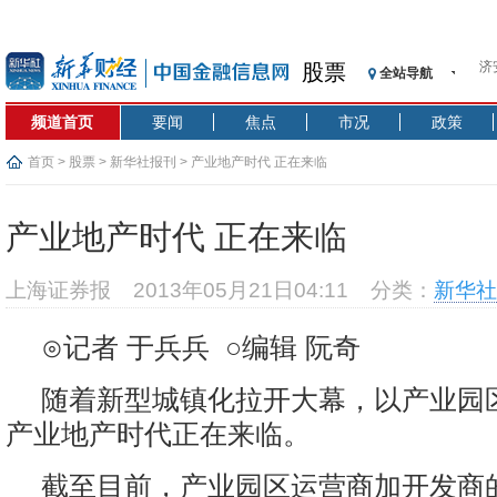
济
股票
全站导航
【
记
频道首页
要闻
焦点
市况
政策
【
济
首页
>
股票
>
新华社报刊
> 产业地产时代 正在来临
【
在
产业地产时代 正在来临
央
基
上海证券报
2013年05月21日04:11
分类：
新华社
沥
恒
⊙记者 于兵兵 ○编辑 阮奇
济
随着新型城镇化拉开大幕，以产业园
产业地产时代正在来临。
截至目前，产业园区运营商加开发商