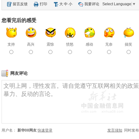
留言反馈
打印
大
中
小
我要评论
Select Language
▼
您看完后的感受
支持
高兴
震惊
愤怒
感动
无奈
搞笑
网友评论
用户名：
新华08网友
快速登录
发言须知
同时发