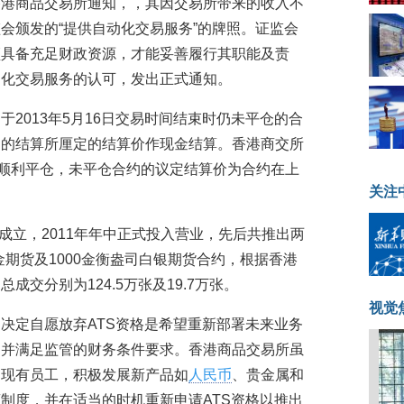
香港商品交易所通知，，其因交易所带来的收入不
会颁发的“提供自动化交易服务”的牌照。证监会
须具备充足财政资源，才能妥善履行其职能及责
动化交易服务的认可，发出正式通知。
2013年5月16日交易时间结束时仍未平仓的合
定的结算所厘定的结算价作现金结算。香港商交所
部顺利平仓，未平仓合约的议定结算价为合约在上
关注
布成立，2011年年中正式投入营业，先后共推出两
黄金期货及1000金衡盎司白银期货合约，根据香港
交分别为124.5万张及19.7万张。
视觉
决定自愿放弃ATS资格是希望重新部署未来业务
，并满足监管的财务条件要求。香港商品交易所虽
留现有员工，积极发展新产品如
人民币
、贵金属和
制度，并在适当的时机重新申请ATS资格以推出