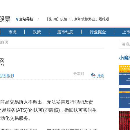
股票
全站导航
【见·闻】疫情下，新加坡旅游业步履维艰
记者手记：疫情下的香港零售业如何浴火重生？
市况
政策
股市动态
行业掘金
上
【见·闻】疫情下一家香港传统零售商的转型突围之旅
济安金信：中国基金市场数据分析周报（2020. 07.27—2020
回牌照
【新华财经调查】同业存单、结构性存款玩起“跷跷板”
在“隐秘的角落”
小编
照
央行公开市场净投放300亿元 短端资金利率明显下行
基本面及股市双轮冲击 债市回调十年期债表现最弱
分享到
华社报刊
评论
沥青期货连续两日涨逾3% 沪银及两粕涨势喜人
恒生聚源：北斗收官之星发射成功，全产业链解析
济安金信：中国基金市场数据分析周报（2020. 08.17—2020
港商品交易所入不敷出、无法妥善履行职能及责
服务(ATS)”的认可(即牌照)，撤回认可实时生
自动化交易服务。