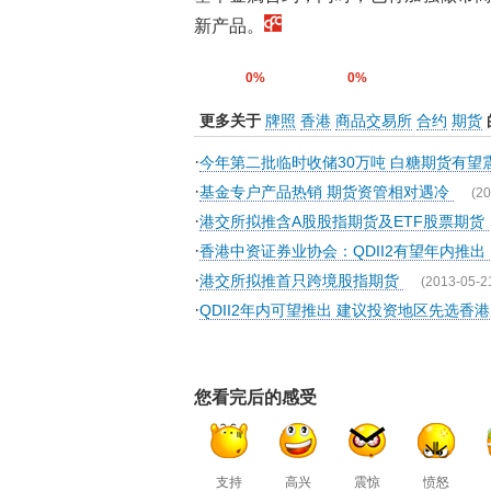
新产品。
0%
0%
更多关于
牌照
香港
商品交易所
合约
期货
·
今年第二批临时收储30万吨 白糖期货有望
·
基金专户产品热销 期货资管相对遇冷
(20
·
港交所拟推含A股股指期货及ETF股票期货
·
香港中资证券业协会：QDII2有望年内推出
·
港交所拟推首只跨境股指期货
(2013-05-2
·
QDII2年内可望推出 建议投资地区先选香港
您看完后的感受
支持
高兴
震惊
愤怒