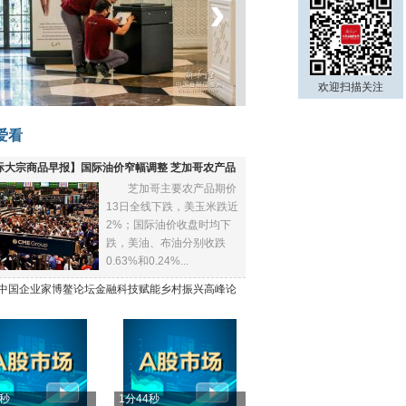
‹
›
菲律宾：防疫降级
欢迎扫描关注
爱看
际大宗商品早报】国际油价窄幅调整 芝加哥农产品
芝加哥主要农产品期价
下跌
13日全线下跌，美玉米跌近
2%；国际油价收盘时均下
跌，美油、布油分别收跌
0.63%和0.24%...
21中国企业家博鳌论坛金融科技赋能乡村振兴高峰论
4秒
1分44秒