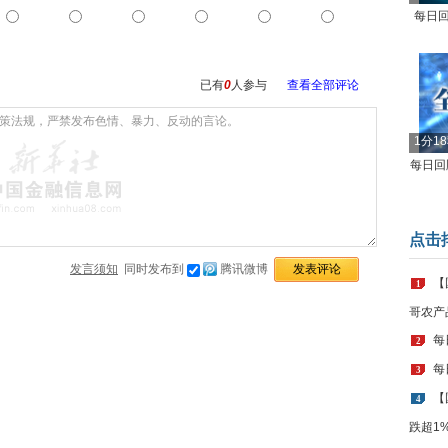
每日回
已有
0
人参与
查看全部评论
1分1
每日回顾
点击
发言须知
同时发布到
腾讯微博
【
1
哥农产
每
2
每
3
【
4
跌超1