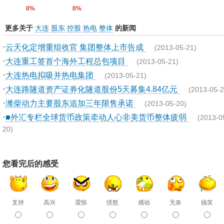
0%
0%
更多关于
大连
股东
控股
热电
整体
的新闻
·
云天化定增重组收官 集团整体上市告成
(2013-05-21)
·
大连重工签首个海外工程总包项目
(2013-05-21)
·
大连热电拟吸并热电集团
(2013-05-21)
·
大连路隧道资产证券化隧道股份5天募集4.84亿元
(2013-05-2
·
潍柴动力主要股东追加三年限售承诺
(2013-05-20)
·
■外汇专栏全球货币政策牵动人心非美货币整体疲弱
(2013-0
20)
您看完后的感受
支持
高兴
震惊
愤怒
感动
无奈
搞笑