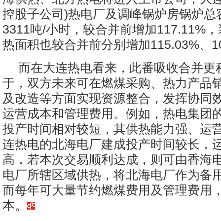
控股子公司)热电厂及调峰锅炉房锅炉总
3311吨/小时，较合并前增加117.11
热面积也较合并前分别增加115.03%、10
而在大连热电看来，此番吸收合并更
于，双方未来可在燃煤采购、热力产品
及改造等方面实现资源整合，发挥协同
运营成本和管理费用。例如，热电集团
投产时间相对较短，其供热能力强、运
连热电的北海电厂建成投产时间较长，
高，若本次交易顺利达成，则可由香海
电厂所辖区域供热，将北海电厂作为备
而每年可大量节约燃煤费用及管理费用
本。