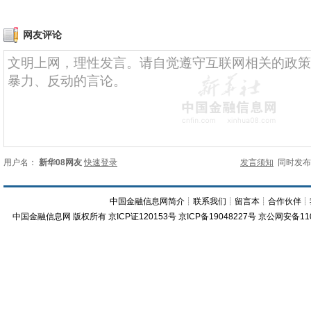
网友评论
用户名：
新华08网友
快速登录
发言须知
同时发
中国金融信息网简介
┊
联系我们
┊
留言本
┊
合作伙伴
┊
中国金融信息网
版权所有
京ICP证120153号
京ICP备19048227号 京公网安备11