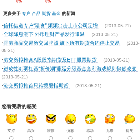
0%
0%
更多关于
专户
产品
期货
基金
的新闻
·
信托借道专户“猎食” 频频出击上市公司定增
(2013-05-21)
·
全球降息潮下 外币理财产品发行降温
(2013-05-21)
·
香港商品交易所交回牌照 旗下所有期货合约停止交易
(2013-
05-21)
·
港交所拟推含A股股指期货及ETF股票期货
(2013-05-21)
·
进攻性削弱杠基“折价潮”蔓延分级基金套利游戏规则悄然改变
(2013-05-21)
·
港交所拟推首只跨境股指期货
(2013-05-21)
您看完后的感受
支持
高兴
震惊
愤怒
感动
无奈
搞笑