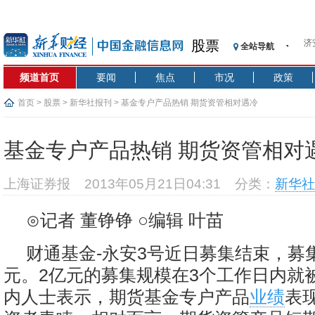
股票
全站导航
【
记
频道首页
要闻
焦点
市况
政策
【
济
首页
>
股票
>
新华社报刊
> 基金专户产品热销 期货资管相对遇冷
【
在
基金专户产品热销 期货资管相对
央
基
上海证券报
2013年05月21日04:31
分类：
新华社
沥
恒
⊙记者 董铮铮 ○编辑 叶苗
济
财通基金-永安3号近日募集结束，募集
元。2亿元的募集规模在3个工作日内就
内人士表示，期货基金专户产品
业绩
表