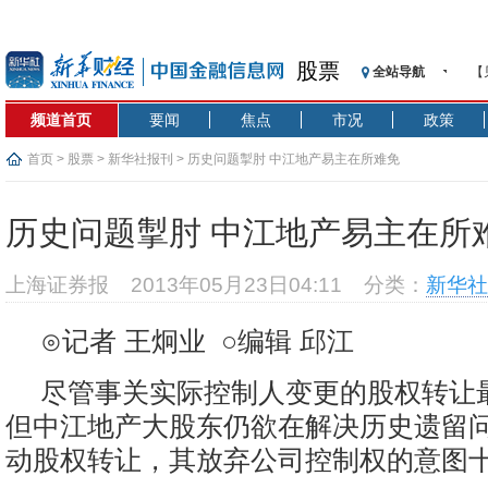
股票
全站导航
【
记
频道首页
要闻
焦点
市况
政策
【
济
首页
>
股票
>
新华社报刊
> 历史问题掣肘 中江地产易主在所难免
【
在
历史问题掣肘 中江地产易主在所
央
基
上海证券报
2013年05月23日04:11
分类：
新华社
沥
恒
⊙记者 王炯业 ○编辑 邱江
济
尽管事关实际控制人变更的股权转让
但中江地产大股东仍欲在解决历史遗留
动股权转让，其放弃公司控制权的意图