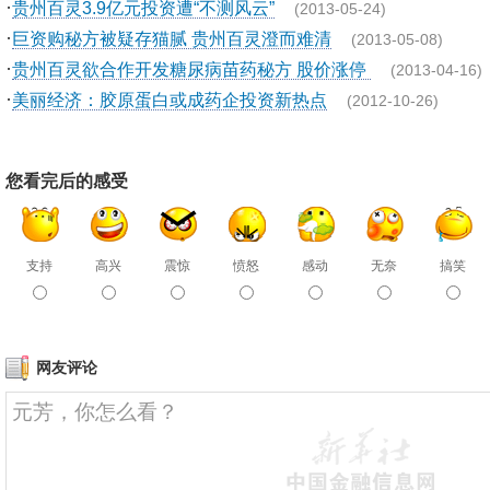
·
贵州百灵3.9亿元投资遭“不测风云”
(2013-05-24)
·
巨资购秘方被疑存猫腻 贵州百灵澄而难清
(2013-05-08)
·
贵州百灵欲合作开发糖尿病苗药秘方 股价涨停
(2013-04-16)
·
美丽经济：胶原蛋白或成药企投资新热点
(2012-10-26)
您看完后的感受
支持
高兴
震惊
愤怒
感动
无奈
搞笑
网友评论