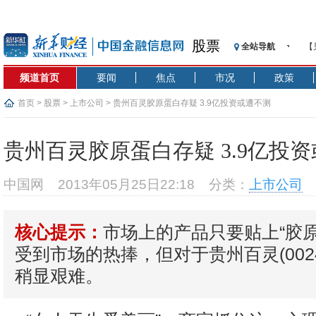
股票
全站导航
【
记
频道首页
要闻
焦点
市况
政策
【
济
首页
>
股票
>
上市公司
> 贵州百灵胶原蛋白存疑 3.9亿投资或遭不测
【
在
贵州百灵胶原蛋白存疑 3.9亿投
央
基
中国网
2013年05月25日22:18
分类：
上市公司
沥
恒
市场上的产品只要贴上“胶
核心提示：
济
受到市场的热捧，但对于贵州百灵(0024
稍显艰难。