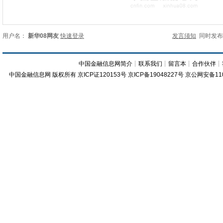
用户名：
新华08网友
快速登录
发言须知
同时发
中国金融信息网简介
┊
联系我们
┊
留言本
┊
合作伙伴
┊
中国金融信息网
版权所有
京ICP证120153号
京ICP备19048227号 京公网安备11