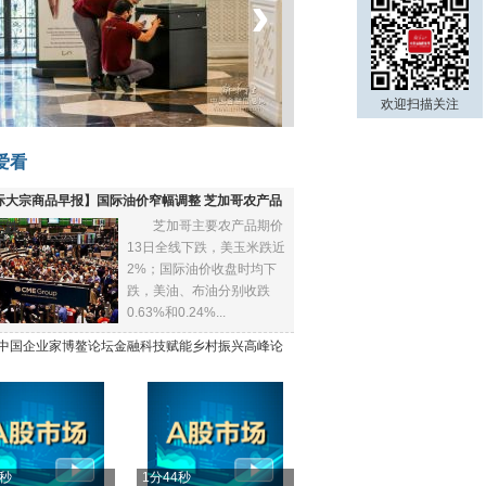
‹
›
菲律宾：防疫降级
欢迎扫描关注
爱看
际大宗商品早报】国际油价窄幅调整 芝加哥农产品
芝加哥主要农产品期价
下跌
13日全线下跌，美玉米跌近
2%；国际油价收盘时均下
跌，美油、布油分别收跌
0.63%和0.24%...
21中国企业家博鳌论坛金融科技赋能乡村振兴高峰论
4秒
1分44秒