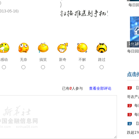
)
每日回
013-05-16)
1分1
每日回顾
感动
无奈
搞笑
新奇
不解
路过
点击
【
已有
0
人参与
查看全部评论
1
哥农产
每
2
每
3
【
4
跌超1