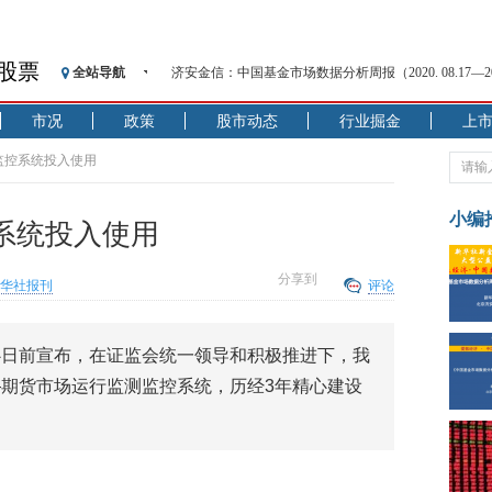
济安金信：中国基金市场数据分析周报（2020. 08.17—2020
股票
全站导航
【见·闻】疫情下，新加坡旅游业步履维艰
记者手记：疫情下的香港零售业如何浴火重生？
市况
政策
股市动态
行业掘金
上
【见·闻】疫情下一家香港传统零售商的转型突围之旅
监控系统投入使用
济安金信：中国基金市场数据分析周报（2020. 07.27—2020
【新华财经调查】同业存单、结构性存款玩起“跷跷板”
小编
在“隐秘的角落”
系统投入使用
央行公开市场净投放300亿元 短端资金利率明显下行
基本面及股市双轮冲击 债市回调十年期债表现最弱
分享到
华社报刊
评论
沥青期货连续两日涨逾3% 沪银及两粕涨势喜人
恒生聚源：北斗收官之星发射成功，全产业链解析
心日前宣布，在证监会统一领导和积极推进下，我
济安金信：中国基金市场数据分析周报（2020. 08.17—2020
期货市场运行监测监控系统，历经3年精心建设