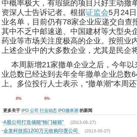
中概率极大，有瑕疵的项目只好主动撤单
资深人士告诉记者。根据
证监会
5月24
业名单，目前仍有78家企业应递交自查
其中不乏中邮速递、中国建材等大型央
药业等市场关注度极高的企业。按照业
上述企业中的大多数企业，尤其是民企将
本周新增21家撤单企业之后，今年以
业总数已经达到去年全年撤单企业总数6
上。多位投行人士表示，“撤单潮”本周
0%
0%
更多关于
IPO
公司
行业动态
IPO撤单潮
的新闻
·
A股公司打造储能“独门秘籍”
(2013-05-27)
·
金发科技拟1200万元收购印度公司
(2013-05-27)