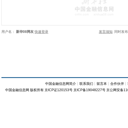
用户名：
新华08网友
快速登录
发言须知
同时发
中国金融信息网简介
┊
联系我们
┊
留言本
┊
合作伙伴
┊
中国金融信息网
版权所有
京ICP证120153号
京ICP备19048227号 京公网安备11