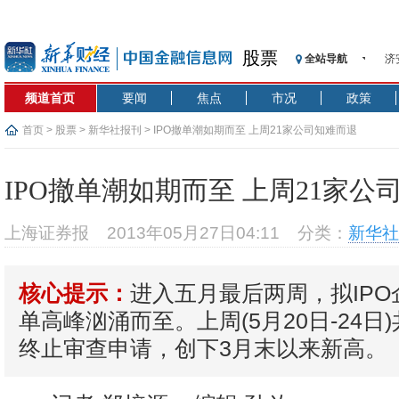
济
股票
全站导航
【
记
频道首页
要闻
焦点
市况
政策
【
首页
>
股票
>
新华社报刊
> IPO撤单潮如期而至 上周21家公司知难而退
济
【
IPO撤单潮如期而至 上周21家公
在
央
上海证券报
2013年05月27日04:11
分类：
新华社
基
沥
恒
进入五月最后两周，拟IP
核心提示：
济
单高峰汹涌而至。上周(5月20日-24日
终止审查申请，创下3月末以来新高。