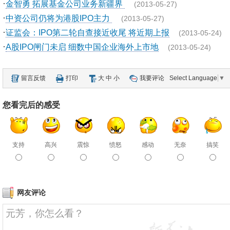
·
金智勇 拓展基金公司业务新疆界
(2013-05-27)
·
中资公司仍将为港股IPO主力
(2013-05-27)
·
证监会：IPO第二轮自查接近收尾 将近期上报
(2013-05-24)
·
A股IPO闸门未启 细数中国企业海外上市地
(2013-05-24)
留言反馈
打印
大
中
小
我要评论
Select Language
▼
您看完后的感受
支持
高兴
震惊
愤怒
感动
无奈
搞笑
网友评论