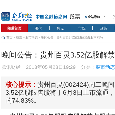
股票
全站导航
【
记
频道首页
要闻
焦点
市况
政策
【
济
首页
>
股票
>
股市动态
> 晚间公告：贵州百灵3.52亿股解禁占股本75%
【
在
晚间公告：贵州百灵3.52亿股解禁
央
基
腾讯财经
2013年05月28日19:29
分类：
股市动态
沥
恒
贵州百灵(002424)周二
核心提示：
济
3.52亿股限售股将于6月3日上市流通
的74.83%。