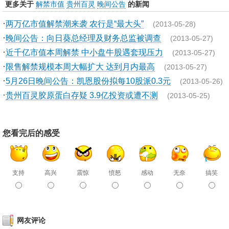
更多关于
解禁市值
贵州百灵
晚间公告
的新闻
·
两万亿市值解禁潮来袭 农行是“最大头”
(2013-05-28)
·
晚间公告：向日葵总经理及财务总监被调查
(2013-05-27)
·
近千亿市值本周解禁 中小盘牛股遇套现压力
(2013-05-27)
·
限售解禁规模本周大幅扩大 达到月内最高
(2013-05-27)
·
5月26日晚间公告：凯恩股份拟每10股派0.3元
(2013-05-26)
·
贵州百灵胶原蛋白存疑 3.9亿投资或遭不测
(2013-05-25)
您看完后的感受
支持
高兴
震惊
愤怒
感动
无奈
搞笑
网友评论