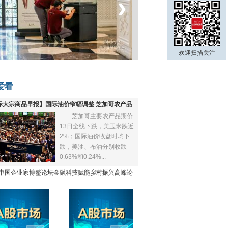
‹
›
菲律宾：防疫降级
欢迎扫描关注
爱看
际大宗商品早报】国际油价窄幅调整 芝加哥农产品
芝加哥主要农产品期价
下跌
13日全线下跌，美玉米跌近
2%；国际油价收盘时均下
跌，美油、布油分别收跌
0.63%和0.24%...
21中国企业家博鳌论坛金融科技赋能乡村振兴高峰论