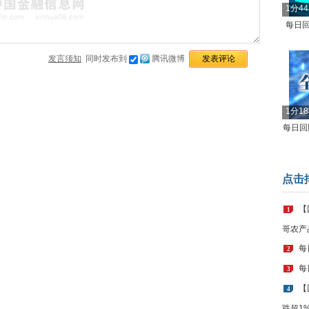
1分4
每日回
发言须知
同时发布到
腾讯微博
1分1
每日回顾
点击
【
1
哥农产
每
2
每
3
【
4
跌超1