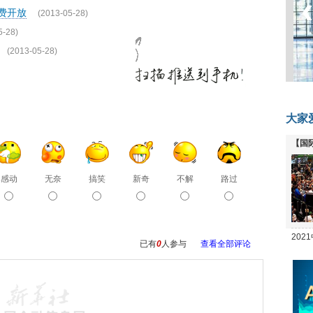
费开放
(2013-05-28)
5-28)
(2013-05-28)
大家
【国
全线
感动
无奈
搞笑
新奇
不解
路过
20
已有
0
人参与
查看全部评论
坛