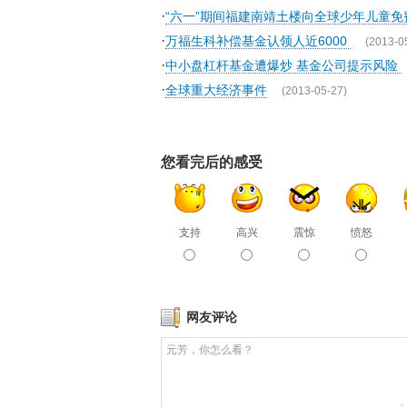
·
“六一”期间福建南靖土楼向全球少年儿童免
·
万福生科补偿基金认领人近6000
(2013-0
·
中小盘杠杆基金遭爆炒 基金公司提示风险
·
全球重大经济事件
(2013-05-27)
您看完后的感受
支持
高兴
震惊
愤怒
网友评论