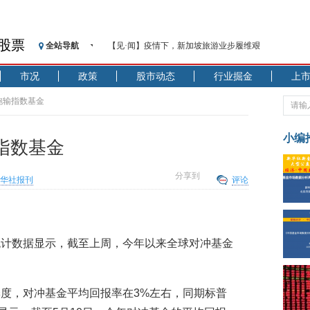
股票
全站导航
【见·闻】疫情下，新加坡旅游业步履维艰
记者手记：疫情下的香港零售业如何浴火重生？
市况
政策
股市动态
行业掘金
上
【见·闻】疫情下一家香港传统零售商的转型突围之旅
济安金信：中国基金市场数据分析周报（2020. 07.27—2020
跑输指数基金
【新华财经调查】同业存单、结构性存款玩起“跷跷板”
在“隐秘的角落”
小编
指数基金
央行公开市场净投放300亿元 短端资金利率明显下行
基本面及股市双轮冲击 债市回调十年期债表现最弱
分享到
华社报刊
评论
沥青期货连续两日涨逾3% 沪银及两粕涨势喜人
恒生聚源：北斗收官之星发射成功，全产业链解析
济安金信：中国基金市场数据分析周报（2020. 08.17—2020
统计数据显示，截至上周，今年以来全球对冲基金
度，对冲基金平均回报率在3%左右，同期标普