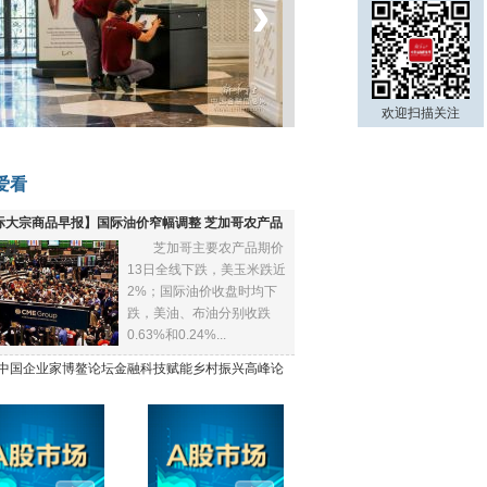
‹
›
菲律宾：防疫降级
欢迎扫描关注
爱看
际大宗商品早报】国际油价窄幅调整 芝加哥农产品
芝加哥主要农产品期价
下跌
13日全线下跌，美玉米跌近
2%；国际油价收盘时均下
跌，美油、布油分别收跌
0.63%和0.24%...
21中国企业家博鳌论坛金融科技赋能乡村振兴高峰论