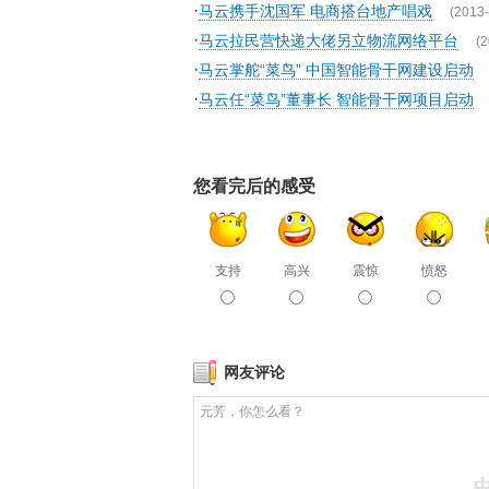
·
马云携手沈国军 电商搭台地产唱戏
(2013-
·
马云拉民营快递大佬另立物流网络平台
(2
·
马云掌舵“菜鸟” 中国智能骨干网建设启动
·
马云任“菜鸟”董事长 智能骨干网项目启动
您看完后的感受
支持
高兴
震惊
愤怒
网友评论