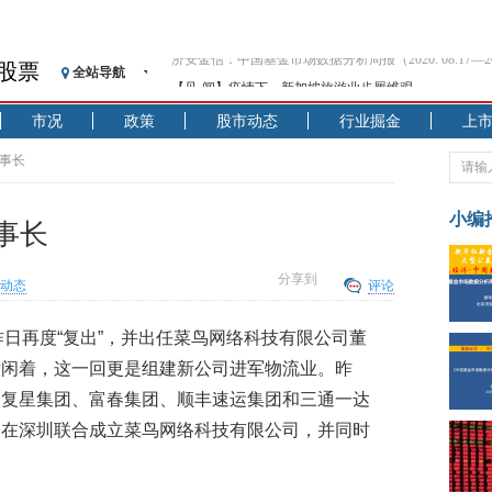
股票
全站导航
【见·闻】疫情下，新加坡旅游业步履维艰
记者手记：疫情下的香港零售业如何浴火重生？
市况
政策
股市动态
行业掘金
上
【见·闻】疫情下一家香港传统零售商的转型突围之旅
济安金信：中国基金市场数据分析周报（2020. 07.27—2020
董事长
【新华财经调查】同业存单、结构性存款玩起“跷跷板”
在“隐秘的角落”
小编
董事长
央行公开市场净投放300亿元 短端资金利率明显下行
基本面及股市双轮冲击 债市回调十年期债表现最弱
分享到
动态
评论
沥青期货连续两日涨逾3% 沪银及两粕涨势喜人
恒生聚源：北斗收官之星发射成功，全产业链解析
昨日再度“复出”，并出任菜鸟网络科技有限公司董
济安金信：中国基金市场数据分析周报（2020. 08.17—2020
没闲着，这一回更是组建新公司进军物流业。昨
合复星集团、富春集团、顺丰速运集团和三通一达
司在深圳联合成立菜鸟网络科技有限公司，并同时