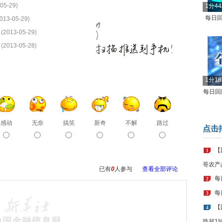
05-29)
1分4
每日回
013-05-29)
(2013-05-29)
(2013-05-28)
1分1
每日回顾
感动
无奈
搞笑
新奇
不解
路过
点击
【
1
哥农产
已有
0
人参与
查看全部评论
每
2
每
3
【
4
跌超1