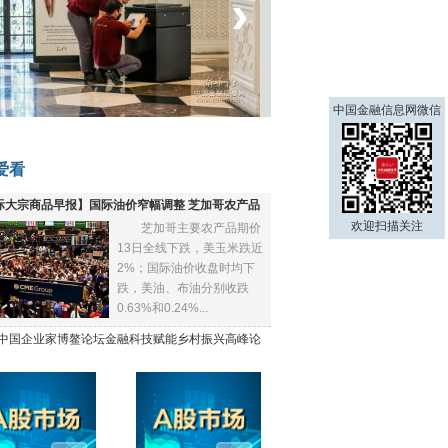
‹
›
菲律宾：防疫降级
中国金融信息网微信
爱看
际大宗商品早报】国际油价窄幅调整 芝加哥农产品
欢迎扫描关注
芝加哥主要农产品期价
下跌
13日全线下跌，美玉米跌近
2%；国际油价收盘时均下
跌，美油、布油分别收跌
0.63%和0.24%...
21中国企业家博鳌论坛金融科技赋能乡村振兴高峰论