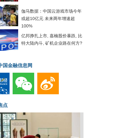
伽马数据：中国云游戏市场今年
或超10亿元 未来两年增速超
100%
亿邦挣扎上市, 嘉楠股价暴跌, 比
特大陆内斗, 矿机企业路在何方?
中国金融信息网
焦点