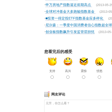
·
申万房地产指数逼近前期高点
(2013-05-2
·
全球对冲基金大多跑输指数基金
(2013-05
·
■投资一得定投ETF指数基金应多样化
(2
·
尼尔森：一季度中国消费者信心指数超全
·
创业板指数飙升引发监管层担忧
(2013-05-
您看完后的感受
支持
高兴
震惊
愤怒
网友评论