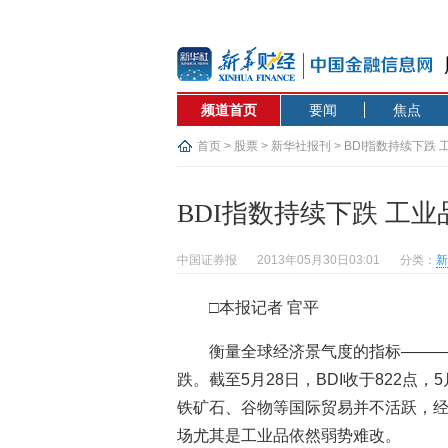
频道首页
要闻
焦点
首页
>
股票
>
新华社报刊
> BDI指数持续下跌
BDI指数持续下跌 工
中国证券报
2013年05月30日03:01
分类：
新
□本报记者 官平
衡量全球经济景气度的指标———
跌。截至5月28日，BDI收于822点
铁矿石、谷物等国际贸易并不活跃，
场尤其是工业品依然弱势难改。