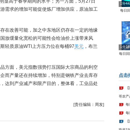
已明显高于春季期间的水平；另一方面，5月27日
1分4
下游需求的增加可能促使炼厂增加供应，原油加工
每日回
面存在改善可能，加之中东地区仍存在一定的地缘
美国放缓量化宽松的可能性会给油价上涨带来风
斯轻质原油WTI上方压力位在每桶97
美元
，布兰
1分1
每日回顾
业品方面，美元指数强势打压国际大宗商品的利空
高企而产量还在持续增加，特别是钢铁产业去库存
点击
化，达到产业减产和限产目的，整体看，工业品处
【
1
哥农产
[责任编辑：周发]
每
2
每
3
【
4
跌超1