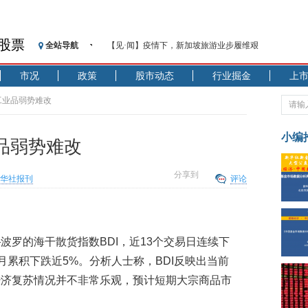
股票
全站导航
【见·闻】疫情下，新加坡旅游业步履维艰
记者手记：疫情下的香港零售业如何浴火重生？
市况
政策
股市动态
行业掘金
上
【见·闻】疫情下一家香港传统零售商的转型突围之旅
济安金信：中国基金市场数据分析周报（2020. 07.27—2020
 工业品弱势难改
【新华财经调查】同业存单、结构性存款玩起“跷跷板”
在“隐秘的角落”
小编
业品弱势难改
央行公开市场净投放300亿元 短端资金利率明显下行
基本面及股市双轮冲击 债市回调十年期债表现最弱
分享到
华社报刊
评论
沥青期货连续两日涨逾3% 沪银及两粕涨势喜人
恒生聚源：北斗收官之星发射成功，全产业链解析
济安金信：中国基金市场数据分析周报（2020. 08.17—2020
波罗的海干散货指数BDI，近13个交易日连续下
，5月累积下跌近5%。分析人士称，BDI反映出当前
经济复苏情况并不非常乐观，预计短期大宗商品市