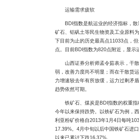
运输需求疲软
BDI指数是航运业的经济指标，
矿石、铝矾土等民生物资及工业原料为主。
下目前为止的历史最高点11033点，但
点。目前BDI指数为820点附近，显
山西证券分析师孟令茹表示，干
弱，改善力度尚不明显；而在干散货
力增速较去年有所放缓，运力过剩矛
趋势依然可期。
铁矿石、煤炭是BDI指数的权重
今年以来保持跌势。以铁矿石为例，西
利亚粉矿价格自2013年1月4日每吨10
17.39%。4月中旬以后中国铁矿石
以来已累计下跌16.37%。