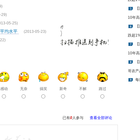
9)
【
5
-29)
10年
013-05-25)
【
6
球平均水平
(2013-05-23)
跌超1
22)
【
7
10年
【
8
哥农产
每
9
感动
无奈
搞笑
新奇
不解
路过
已有
0
人参与
查看全部评论