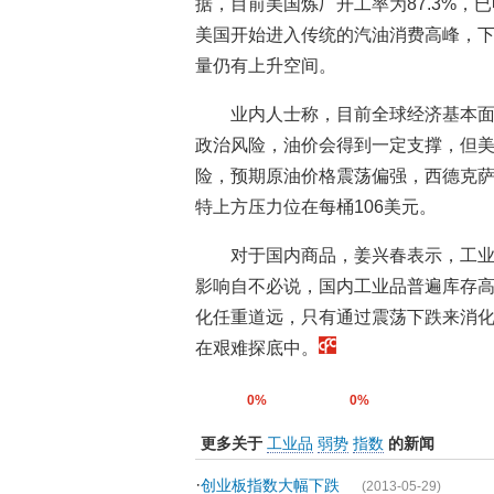
据，目前美国炼厂开工率为87.3%，
美国开始进入传统的汽油消费高峰，
量仍有上升空间。
业内人士称，目前全球经济基本
政治风险，油价会得到一定支撑，但
险，预期原油价格震荡偏强，西德克萨
特上方压力位在每桶106美元。
对于国内商品，姜兴春表示，工
影响自不必说，国内工业品普遍库存
化任重道远，只有通过震荡下跌来消
在艰难探底中。
0%
0%
更多关于
工业品
弱势
指数
的新闻
·
创业板指数大幅下跌
(2013-05-29)