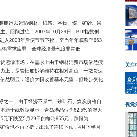
散装船运以运输钢材、纸浆、谷物、煤、矿砂、磷
回顾过往，2007年10月29日，BDI指数创
进入2008年后便节节下挫，至当年年底跌至663
示运输需求疲弱，全球经济景气度非常低。
散货运输市场，在需求上由于钢材消费市场依然疲
关注
运力上，尽管旧船拆解维持在相对高位，干散货运
盾依然明显，运价大幅改善基本无望，但逐步变化
指标之一，由于经济不景气，铁矿石、煤炭价格自
视觉
本新干线数据显示，青岛港品位为62.5%的澳大
35元下跌至5月29日的每吨855元，跌幅为
进口矿价也不再坚挺，出现了连续下跌，4月下半月