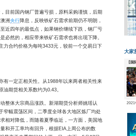
示，目前国内钢厂普遍亏损，原料采购谨慎，后期
、澳洲
央行
降息，反映铁矿石需求前期仍不明朗，
跌至近四年的最低点，如果钢价继续下跌，钢厂亏
少是必然的，相应带来铁矿石需求也将出现下降。
主力合约价格为每吨3433元，较前一个交易日下
大家
【国
全线
亦有一定正相关性。从1988年以来两者相关性来
原油期货相关系数约为0.43。
带动整体大宗商品涨跌。新湖期货分析师姚瑶认
20
坛
处于窄幅震荡区间，二季度全球各大地区炼厂均处
需求相对降低，而随着夏季临近，一方面，美国地
量和开工率均有回升，根据EIA上周公布的数