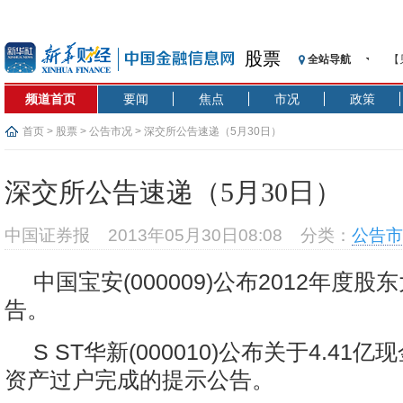
股票
全站导航
【
记
频道首页
要闻
焦点
市况
政策
【
济
首页
>
股票
>
公告市况
> 深交所公告速递（5月30日）
【
在
深交所公告速递（5月30日）
央
基
中国证券报
2013年05月30日08:08
分类：
公告市
沥
恒
中国宝安(000009)公布2012年度
济
告。
S ST华新(000010)公布关于4.41
资产过户完成的提示公告。