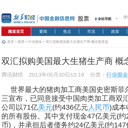
济
股票
全站导航
【
记
频道首页
要闻
焦点
市况
政策
【
首页
>
股票
>
行业掘金
> 双汇拟购美国最大生猪生产商 概念股受益
济
【
在
双汇拟购美国最大生猪生产商 概
央
基
腾讯财经
2013年05月30日10:19
分类：
行业掘金
沥
恒
世界最大的猪肉加工商美国史密斯菲
济
三宣布，已同意接受中国肉类加工商双
公司以71亿
美元
(约436亿元
人民币
)成
的所有股份。其中支付现金47亿美元(约
币)，并承担后者债务约24亿美元(约14