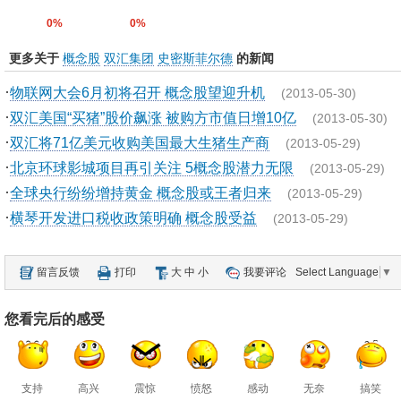
0%
0%
更多关于
概念股
双汇集团
史密斯菲尔德
的新闻
·
物联网大会6月初将召开 概念股望迎升机
(2013-05-30)
·
双汇美国“买猪”股价飙涨 被购方市值日增10亿
(2013-05-30)
·
双汇将71亿美元收购美国最大生猪生产商
(2013-05-29)
·
北京环球影城项目再引关注 5概念股潜力无限
(2013-05-29)
·
全球央行纷纷增持黄金 概念股或王者归来
(2013-05-29)
·
横琴开发进口税收政策明确 概念股受益
(2013-05-29)
留言反馈
打印
大
中
小
我要评论
Select Language
▼
您看完后的感受
支持
高兴
震惊
愤怒
感动
无奈
搞笑