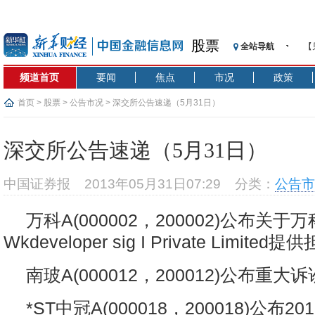
【
股票
全站导航
记
【
频道首页
要闻
焦点
市况
政策
济
首页
>
股票
>
公告市况
> 深交所公告速递（5月31日）
【
在
深交所公告速递（5月31日）
央
基
沥
中国证券报
2013年05月31日07:29
分类：
公告市
恒
万科A(000002，200002)公布关于
济
【
Wkdeveloper sig I Private Limit
南玻A(000012，200012)公布重
*ST中冠A(000018，200018)公布