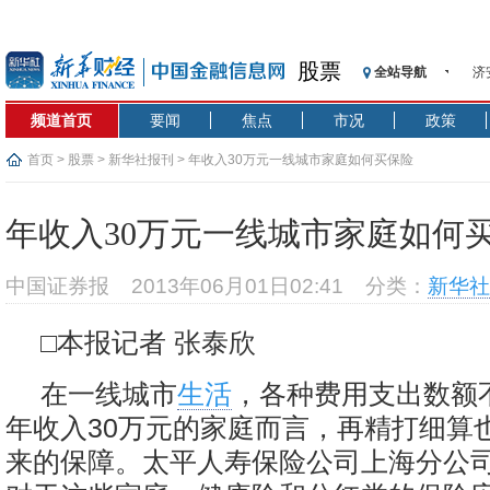
股票
全站导航
济
【
频道首页
要闻
焦点
市况
政策
记
【
首页
>
股票
>
新华社报刊
> 年收入30万元一线城市家庭如何买保险
济
【
年收入30万元一线城市家庭如何
在
央
中国证券报
2013年06月01日02:41
分类：
新华社
基
沥
□本报记者 张泰欣
恒
在一线城市
生活
，各种费用支出数额
年收入30万元的家庭而言，再精打细算
来的保障。太平人寿保险公司上海分公